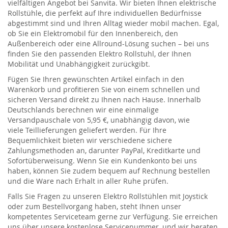
vielfältigen Angebot bei
Sanvita
. Wir bieten Ihnen e
lektrische
Rollstühle
, die perfekt auf Ihre individuellen Bedürfnisse
abgestimmt sind
und Ihren Alltag wieder mobil machen
. Egal,
ob Sie ein
Elektromobil
für den Innenbereich, den
Außenbereich oder eine Allround-Lösung suchen – bei uns
finden Sie den passenden
Elektro
Rollstuhl
, der Ihnen
Mobilität und Unabhängigkeit zurückgibt.
Fügen Sie Ihren gewünschten
Artikel
einfach in den
Warenkorb und profitieren Sie von einem schnellen und
sicheren Versand direkt zu Ihnen nach Hause. Innerhalb
Deutschlands berechnen wir eine einmalige
Versandpauschale von 5,95 €, unabhängig davon, wie
viele
Teillieferu
n
gen geliefert werden
. Für Ihre
Bequemlichkeit bieten wir verschiedene sichere
Zahlungsmethoden an, darunter PayPal, Kreditkarte und
Sofortüberweisung. Wenn Sie ein Kundenkonto bei uns
haben, können Sie zudem bequem auf Rechnung bestellen
und die Ware nach Erhalt in aller Ruhe prüfen.
Falls Sie Fragen zu unseren
Elektro
R
ollstühlen
mit Joystick
oder zum Bestellvorgang haben, steht Ihnen unser
kompetentes Serviceteam gerne zur Verfügung. Sie erreichen
uns über unsere kostenlose Servicenummer, und wir beraten