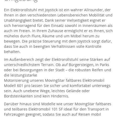
Ein Elektrorollstuhl mit Joystick ist ein wahrer Allrounder, der
Ihnen in den verschiedensten Lebensbereichen Mobilität und
Unabhängigkeit bietet. Dank seiner Vielseitigkeit eignet er
sich hervorragend für den Einsatz sowohl in Innenräumen als
auch im Freien. In Ihrem Zuhause ermöglicht er es Ihnen, sich
mühelos durch Flure, Räume und um Möbel herum zu
bewegen. Die präzise Steuerung mit dem Joystick sorgt dafür,
dass Sie auch in beengten Verhältnissen volle Kontrolle
behalten.
Im Außenbereich zeigt der Elektrorollstuhl seine Stärken auf
unterschiedlichstem Terrain. Ob auf Bürgersteigen, in Parks
oder bei Besorgungen in der Stadt – die robusten Reifen und
die leistungsstarke
Motorisierung
unseres
MovingStar
faltbares Elektromobil
Modell 601
pro
lassen
Sie sicher und komfortabel unterwegs
sein. Auch unebene Wege, leichtes Gelände oder
Bordsteinkanten sind kein Hindernis.
Darüber hinaus sind Modelle
wie unser
MovingStar
faltbares
und teilbares Elektromobil 101 SF
ideal
für den Transport in
Fahrzeugen geeignet, sodass Sie auch auf Reisen mobil