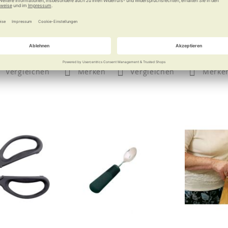
t kurbeln
Drehen Sie auf!
Langer Heb
 €
12,90 €
Vergleichen
Merken
Vergleichen
Merke