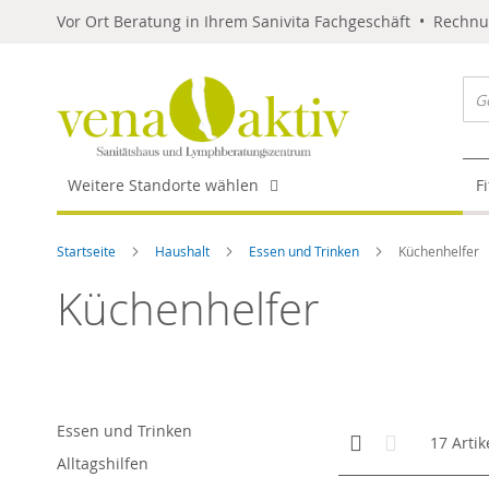
Vor Ort Beratung in Ihrem Sanivita Fachgeschäft • Rechn
Weitere Standorte wählen
F
Startseite
Haushalt
Essen und Trinken
Küchenhelfer
Küchenhelfer
Essen und Trinken
Anzeigen
Kachelansicht
Liste
17
Artik
als
Alltagshilfen