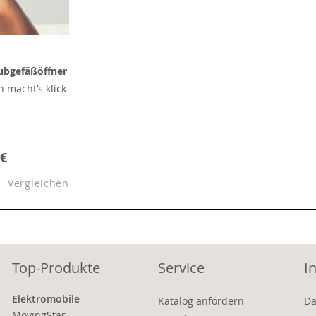
aubgefäßöffner
n macht’s klick
 €
Vergleichen
Top-Produkte
Service
I
Elektromobile
Katalog anfordern
Da
MovingStar