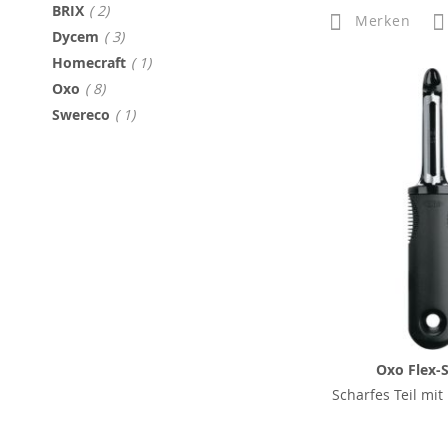
Artikel
BRIX
2
Merken
Artikel
Dycem
3
Artikel
Homecraft
1
Artikel
Oxo
8
Artikel
Swereco
1
Oxo Flex-S
Scharfes Teil mit