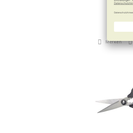
Drücken stat
49,95
Merken