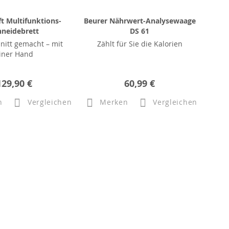
t Multifunktions-
Beurer Nährwert-Analysewaage
hneidebrett
DS 61
nitt gemacht – mit
Zählt für Sie die Kalorien
iner Hand
129,90 €
60,99 €
n
Vergleichen
Merken
Vergleichen