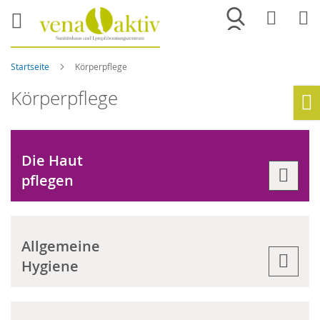
Merkliste
War
Startseite
Körperpflege
Körperpflege
Ho
Die Haut
pflegen
Allgemeine
Hygiene