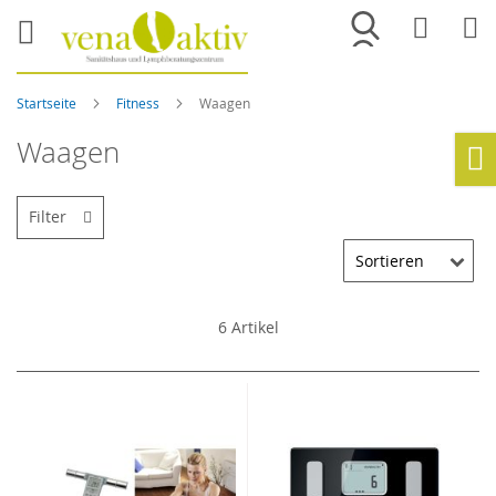
Merkliste
War
Startseite
Fitness
Waagen
Waagen
Ho
Filter
6
Artikel