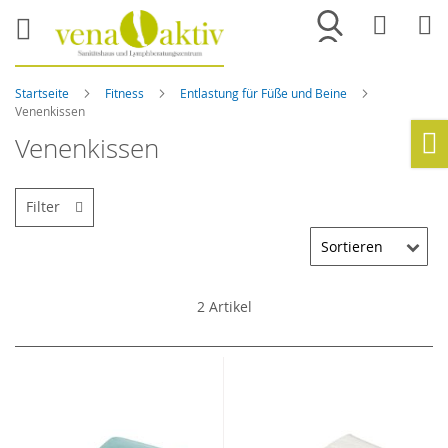
Merkliste
War
Startseite
Fitness
Entlastung für Füße und Beine
Venenkissen
Venenkissen
Ho
Filter
2
Artikel