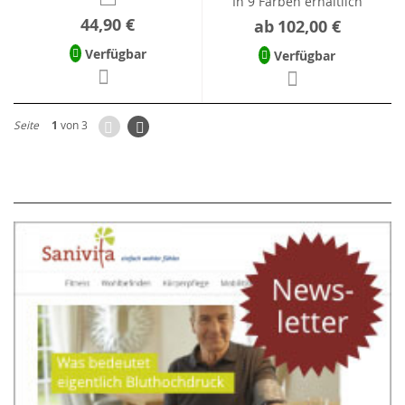
In 9 Farben erhältlich
44,90 €
ab
102,00 €
Verfügbar
Verfügbar
Zurück
Seite
Weiter
Seite
1
von 3