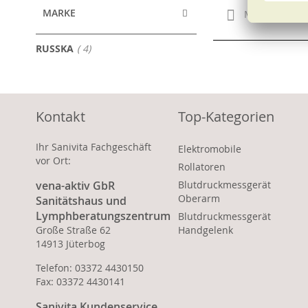
MARKE
Merken
Artikel
RUSSKA
4
Kontakt
Top-Kategorien
Ihr Sanivita Fachgeschäft
Elektromobile
vor Ort:
Rollatoren
vena-aktiv GbR
Blutdruckmessgerät
Oberarm
Sanitätshaus und
Lymphberatungszentrum
Blutdruckmessgerät
Große Straße 62
Handgelenk
14913 Jüterbog
Telefon: 03372 4430150
Fax: 03372 4430141
Sanivita Kundenservice