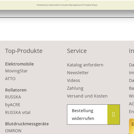
Vergleichen
Merken
Vergleichen
Merke
Top-Produkte
Service
I
Elektromobile
Katalog anfordern
Da
MovingStar
Newsletter
Im
ATTO
Videos
Da
Zahlung
Ba
Rollatoren
Versand und Kosten
Wi
RUSSKA
A
byACRE
Bestellung
En
RUSSKA vital
widerrufen
Blutdruckmessgeräte
OMRON