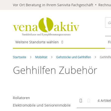
Vor Ort Beratung in Ihrem Sanivita Fachgeschäft • Rechn
Weitere Standorte wählen
F
Startseite
Mobilität
Gehstöcke und Gehhilfen
Gehhilf
Gehhilfen Zubehör
Rollatoren
Anzeigen
Kachelansicht
Liste
4
Artike
als
Elektromobile und Seniorenmobile