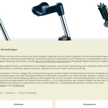
kschlaufe
RUSSKA Stockhalter
RUSS
So bleibt Ihr Stock am Tisch
stehen
 €
4,95 €