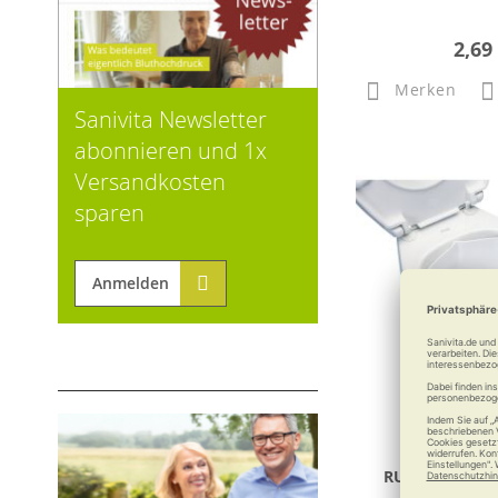
2,69
Merken
Sanivita Newsletter
abonnieren und 1x
Versandkosten
sparen
Anmelden
RUSSKA Einsatz