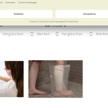
lage
Silberblatt
h Bidet
Silber für den Zwischenraum
Ihre Dritte
 €
ab
17,90 €
Vergleichen
Merken
Vergleichen
Merke