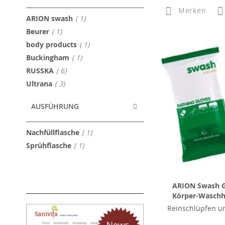
Merken
Artikel
ARION swash
1
Artikel
Beurer
1
Artikel
body products
1
Artikel
Buckingham
1
Artikel
RUSSKA
6
Artikel
Ultrana
3
AUSFÜHRUNG
Artikel
Nachfüllflasche
1
Artikel
Sprühflasche
1
ARION Swash G
Körper-Wasch
Reinschlüpfen un