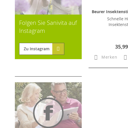
Beurer Insektensti
Schnelle Hi
Folgen Sie Sanivita auf
Insektens
Instagram
35,99
Zu Instagram
Merken