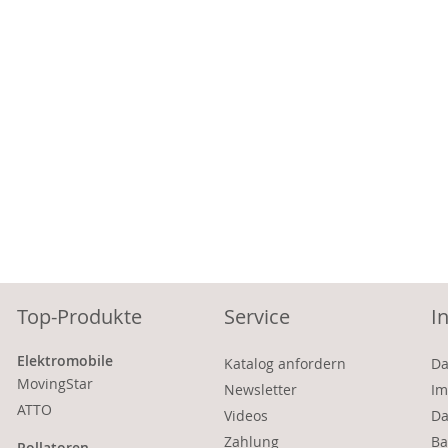
Top-Produkte
Service
I
Elektromobile
Katalog anfordern
Da
MovingStar
Newsletter
Im
ATTO
Videos
Da
Zahlung
Ba
Rollatoren