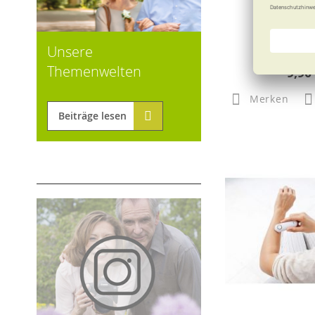
Seifenab
Aus WC mac
Unsere
Themenwelten
9,90
Merken
Beiträge lesen