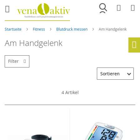
Merkliste
War
Startseite
Fitness
Blutdruck messen
Am Handgelenk
Am Handgelenk
Ho
Filter
4
Artikel