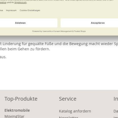
e
Weitere Informationen
 wer rastet, der rostet. Diese Bequemschuhe bringen Sie mit innov
muskulatur trainieren und das natürliche Abrollen fördern. Zugl
t Linderung für gequälte Füße und die Bewegung macht wieder Spaß
llen beim Gehen zu fördern.
aus.
Top-Produkte
Service
I
Elektromobile
Katalog anfordern
Da
MovingStar
Newsletter
Im