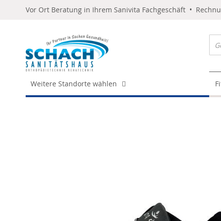
Vor Ort Beratung in Ihrem Sanivita Fachgeschäft • Rechn
Weitere Standorte wählen
F
Skip
to
the
end
of
the
images
gallery