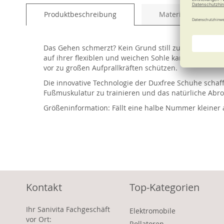
of
Produktbeschreibung
Material und Pfleg
the
images
gallery
Das Gehen schmerzt? Kein Grund still zu sitzen, denn
auf ihrer flexiblen und weichen Sohle kann Ihre Fuß
vor zu großen Aufprallkräften schützen.
Die innovative Technologie der Duxfree Schuhe schaff
Fußmuskulatur zu trainieren und das natürliche Abro
Größeninformation: Fällt eine halbe Nummer kleiner 
Kontakt
Top-Kategorien
Ihr Sanivita Fachgeschäft
Elektromobile
vor Ort:
Rollatoren