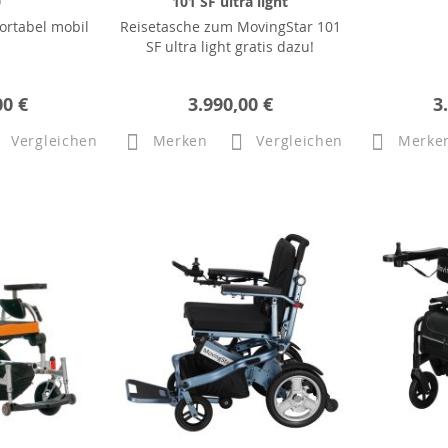
0
101 SF ultra light
ortabel mobil
Reisetasche zum MovingStar 101
SF ultra light gratis dazu!
00 €
3.990,00 €
3
Vergleichen
Merken
Vergleichen
Merke