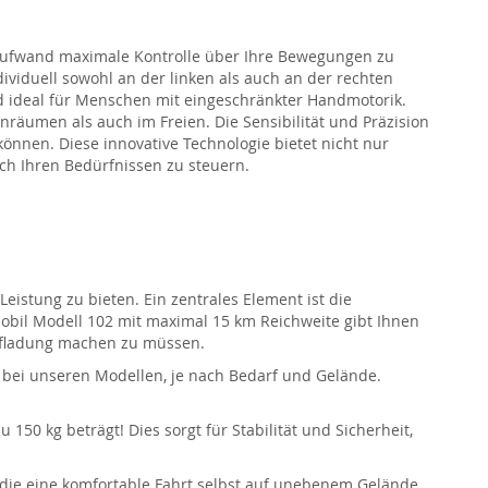
m Aufwand maximale Kontrolle über Ihre Bewegungen zu
ndividuell sowohl an der linken als auch an der rechten
nd ideal für Menschen mit eingeschränkter Handmotorik.
nräumen als auch im Freien. Die Sensibilität und Präzision
können. Diese innovative Technologie bietet nicht nur
ach Ihren Bedürfnissen zu steuern.
eistung zu bieten. Ein zentrales Element ist die
obil Modell 102
mit maximal 15 km Reichweite
gibt Ihnen
Aufladung machen zu müssen.
bei unseren Modellen
, je nach Bedarf und Gelände.
zu 150 kg
b
eträgt
!
Dies sorgt für Stabilität und Sicherheit,
 die eine komfortable Fahrt selbst auf unebenem Gelände