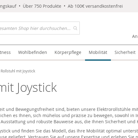
ungskauf • Über 750 Produkte • Ab 100€ versandkostenfrei
An
itness
Wohlbefinden
Körperpflege
Mobilität
Sicherheit
 Rollstuhl mit Joystick
mit Joystick
 und Bewegungsfreiheit sind, bieten unsere Elektrorollstühle mit 
lichen es Ihnen, sich mühelos und präzise zu bewegen, sowohl in 
Ausstattung und robuste Bauweise aus, die Ihnen Sicherheit und Ko
ystick und finden Sie das Modell, das Ihre Mobilität optimal unter
use geliefert. Vertrauen Sie auf unsere Expertise und erleben Sie n