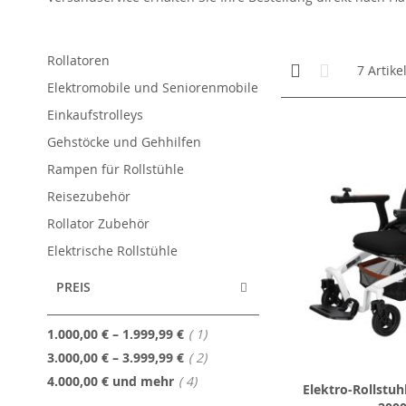
Rollatoren
Anzeigen
Kachelansicht
Liste
7
Artike
als
Elektromobile und Seniorenmobile
Einkaufstrolleys
Gehstöcke und Gehhilfen
Rampen für Rollstühle
Reisezubehör
Rollator Zubehör
Elektrische Rollstühle
PREIS
Artikel
1.000,00 €
–
1.999,99 €
1
Artikel
3.000,00 €
–
3.999,99 €
2
Artikel
4.000,00 €
und mehr
4
Elektro-Rollstuh