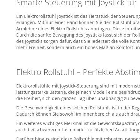
Smarte Steuerung mit Joystick für 
Ein
Elektrorollstuhl Joystick
ist das Herzstück der Steuerun
erlangen. Mit nur einer Hand können Sie den Rollstuhl pr
Armlehne eines
Elektro
Roll
s
tuhls
anbringen
. Diese intui
Durch die sanfte Bewegung des Joysticks lässt sich der Rol
des Joysticks sorgen dafür, dass Sie jederzeit die volle K
mehr Freiheit, sondern auch ein hohes Maß an Komfort und 
Elektro Rollstuhl
– Perfekte Absti
Elektrorollstühle mit Joystick-Steuerung sind mit modernst
leistungsstarke Batterie, die je nach Modell eine beeindr
die Freiheit, sich den ganzen Tag über unabhängig zu be
Die Geschwindigkeit
eines solchen Rollstuhls
ist in der Re
Dadurch können Sie sowohl im Innenbereich als auch drauß
Ein weiteres wichtiges Merkmal ist die Gewichtskapazität, 
auch bei schwereren Lasten oder zusätzlichen Ausrüstun
Darüber hinaus sind diese Rollstühle mit robusten, panne