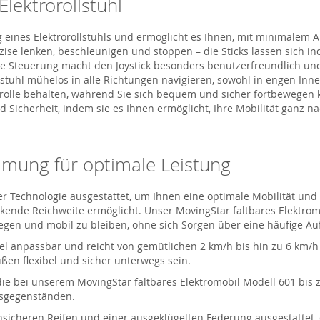
Elektrorollstuhl
g eines Elektrorollstuhls und ermöglicht es Ihnen, mit minimale
äzise lenken, beschleunigen und stoppen
– die Sticks lassen sich i
tive Steuerung macht den Joystick besonders benutzerfreundlich u
lstuhl mühelos in alle Richtungen navigieren, sowohl in engen Inne
ontrolle behalten, während Sie sich bequem und sicher fortbewegen 
Sicherheit, indem sie es Ihnen ermöglicht, Ihre Mobilität ganz n
mmung für optimale Leistung
er Technologie ausgestattet, um Ihnen eine optimale Mobilität und L
uckende Reichweite ermöglicht.
Unser
MovingStar
faltbares Elektrom
wegen
und mobil zu bleiben
, ohne sich Sorgen über eine häufige 
gel anpassbar und reicht von gemütlichen 2 km/h bis hin zu
6
km/h
en flexibel und sicher unterwegs sein.
die
bei unserem
MovingStar
faltbares Elektromobil Modell 601
bis 
gsgegenständen.
nsicheren Reifen und einer ausgeklügelten Federung ausgestattet,