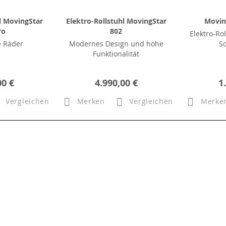
l MovingStar
Elektro-Rollstuhl MovingStar
Movin
ro
802
Elektro-Rol
e Räder
Modernes Design und hohe
S
Funktionalität
00 €
4.990,00 €
1
Vergleichen
Merken
Vergleichen
Merke