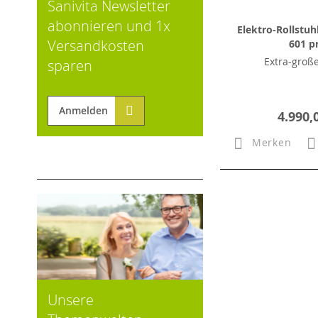
Sanivita Newsletter
abonnieren und 1x
Elektro-Rollstuh
Versandkosten
601 p
Extra-groß
sparen
Anmelden
4.990,
Merken
Unsere