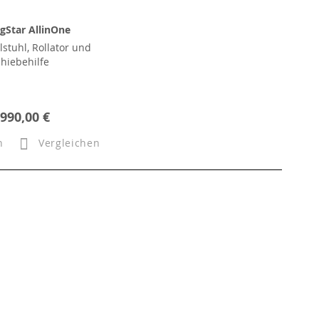
gStar AllinOne
lstuhl, Rollator und
chiebehilfe
.990,00 €
n
Vergleichen