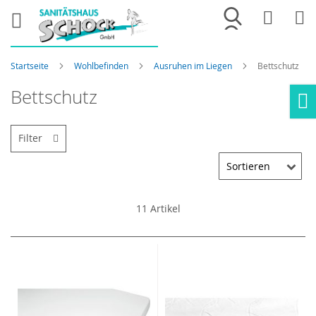
Merkliste
War
Startseite
Wohlbefinden
Ausruhen im Liegen
Bettschutz
Bettschutz
Ho
Filter
11
Artikel