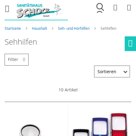
Merkliste
War
Startseite
Haushalt
Seh- und Hörhilfen
Sehhilfen
Sehhilfen
Ho
Filter
10
Artikel