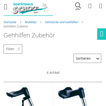
Merkliste
War
Startseite
Mobilität
Gehstöcke und Gehhilfen
Gehhilfen Zubehör
Gehhilfen Zubehör
Ho
Filter
4
Artikel