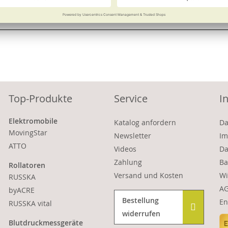
Vergleichen
Merken
Vergleichen
Top-Produkte
Service
I
Elektromobile
Katalog anfordern
Da
MovingStar
Newsletter
Im
ATTO
Videos
Da
Zahlung
Ba
Rollatoren
Versand und Kosten
Wi
RUSSKA
A
byACRE
Bestellung
En
RUSSKA vital
widerrufen
Blutdruckmessgeräte