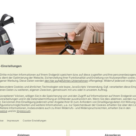
-Trimmer
RUSSKA Mobilitätstrainer
 bleiben
Kompakter Kurbel-Knirps
 €
69,90 €