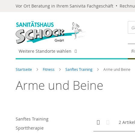
Vor Ort Beratung in Ihrem Sanivita Fachgeschäft • Rechn
Weitere Standorte wählen
F
Startseite
Fitness
Sanftes Training
Arme und Beine
Arme und Beine
Sanftes Training
Anzeigen
Kachelansicht
Liste
2
Artike
als
Sporttherapie