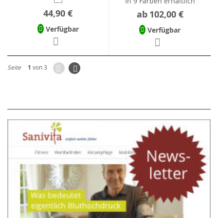
In 9 Farben erhältlich
44,90 €
ab
102,00 €
Verfügbar
Verfügbar
Zurück
Seite
Weiter
Seite
1
von 3