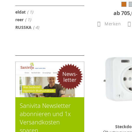
Artikel
eldat
1
ab
705,
Artikel
reer
1
Merken
Artikel
RUSSKA
4
Sanivita Newsletter
abonnieren und 1x
Versandkosten
Steckdo
sparen