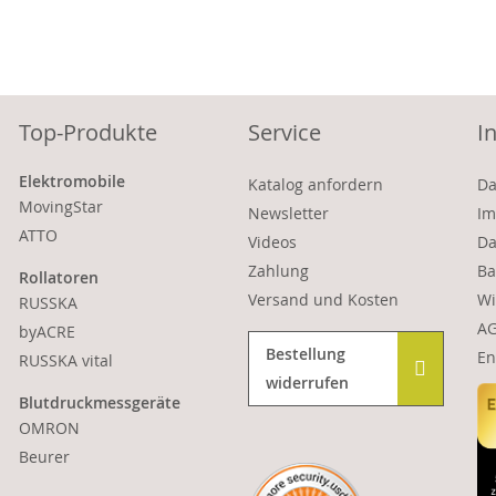
Top-Produkte
Service
I
Elektromobile
Katalog anfordern
Da
MovingStar
Newsletter
Im
ATTO
Videos
Da
Zahlung
Ba
Rollatoren
Versand und Kosten
Wi
RUSSKA
A
byACRE
Bestellung
En
RUSSKA vital
widerrufen
Blutdruckmessgeräte
OMRON
Beurer