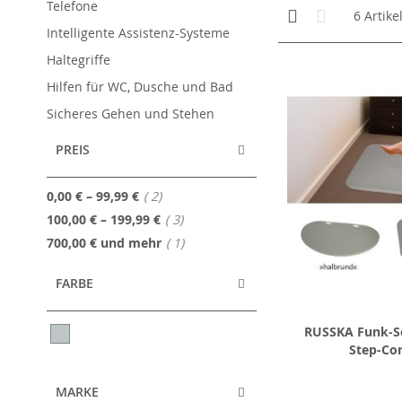
Telefone
Anzeigen
Kachelansicht
Liste
6
Artike
als
Intelligente Assistenz-Systeme
Haltegriffe
Hilfen für WC, Dusche und Bad
Sicheres Gehen und Stehen
PREIS
Artikel
0,00 €
–
99,99 €
2
Artikel
100,00 €
–
199,99 €
3
Artikel
700,00 €
und mehr
1
FARBE
RUSSKA Funk-S
Step-Con
MARKE