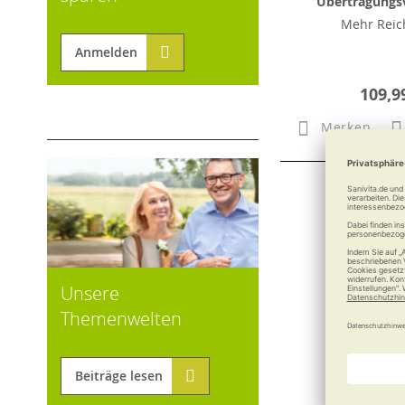
Übertragungs
Mehr Reic
Anmelden
109,9
Merken
Unsere
Themenwelten
Beiträge lesen