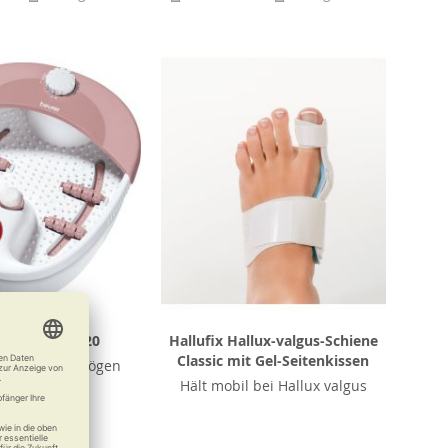
r Fußbad FB 20
Hallufix Hallux-valgus-Schiene
Classic mit Gel-Seitenkissen
s Ihre Füße mögen
Hält mobil bei Hallux valgus