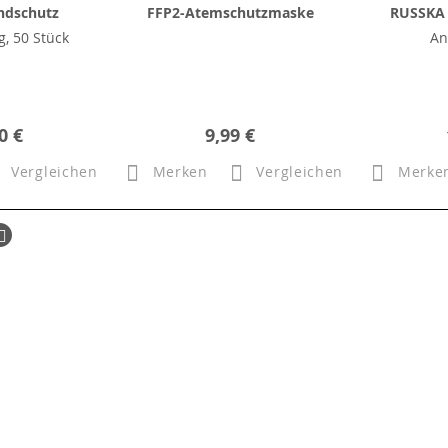
ndschutz
FFP2-Atemschutzmaske
RUSSKA 
, 50 Stück
An
0 €
9,99 €
Vergleichen
Merken
Vergleichen
Merke
ück
Seite
Weiter