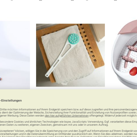
algus-Schiene
RUSSKA Rückencremer
Beure
rt 2.0
Wohltat für die Haut
Kann, wa
allux valgus