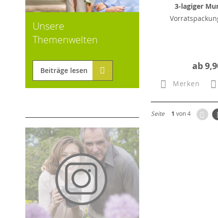
3-lagiger Mu
Vorratspackung
Unsere
Themenwelten
ab
9,9
Beiträge lesen
Merken
Zur
Seite
1
von 4