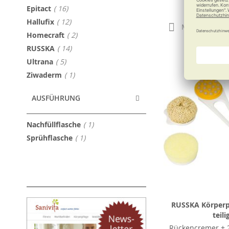
79,90
Artikel
Epitact
16
Artikel
Hallufix
12
Merken
Artikel
Homecraft
2
Artikel
RUSSKA
14
Artikel
Ultrana
5
Artikel
Ziwaderm
1
AUSFÜHRUNG
Artikel
Nachfüllflasche
1
Artikel
Sprühflasche
1
RUSSKA Körperpf
teili
Rückencremer + 2