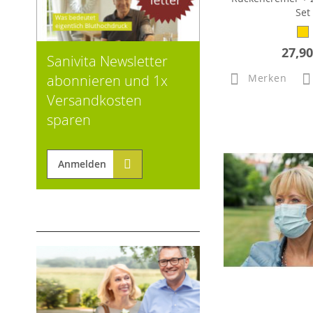
Set
27,90
Sanivita Newsletter
abonnieren und 1x
Merken
Versandkosten
sparen
Anmelden