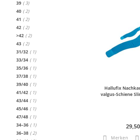
Artikel
39
3
Artikel
40
2
Artikel
41
2
Artikel
42
2
Artikel
>42
2
Artikel
43
2
Artikel
31/32
1
Artikel
33/34
1
Artikel
35/36
1
Artikel
37/38
1
Artikel
39/40
1
Hallufix Nachkau
Artikel
41/42
1
valgus-Schiene Sl
Artikel
43/44
1
Artikel
45/46
1
Artikel
47/48
1
Artikel
34–36
1
29,50
Artikel
36–38
2
Merken