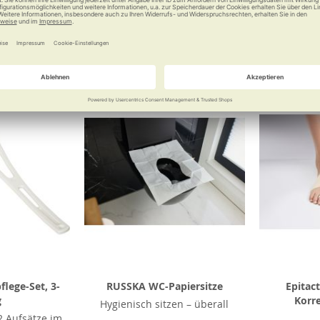
 €
18,90 €
Vergleichen
Merken
Vergleichen
Merke
lege-Set, 3-
RUSSKA WC-Papiersitze
Epitac
g
Korr
Hygienisch sitzen – überall
 Aufsätze im