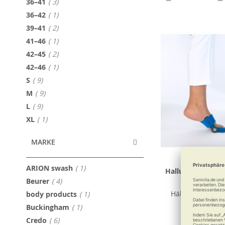
Artikel
36–41
3
Artikel
36–42
1
Artikel
39–41
2
Artikel
41–46
1
Artikel
42–45
2
Artikel
42–46
1
Artikel
S
9
Artikel
M
9
Artikel
L
9
Artikel
XL
1
MARKE
Artikel
ARION swash
1
Hallufix Hallux-v
Artikel
Beurer
4
Slim Comfo
Artikel
Hält mobil bei H
body products
1
Artikel
Buckingham
1
Artikel
Credo
6