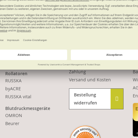
Top-Produkte
Service
I
Elektromobile
Katalog anfordern
Da
MovingStar
Newsletter
Im
ATTO
Videos
Da
Zahlung
Ba
Rollatoren
Versand und Kosten
Wi
RUSSKA
A
byACRE
Bestellung
En
RUSSKA vital
widerrufen
Blutdruckmessgeräte
OMRON
Beurer