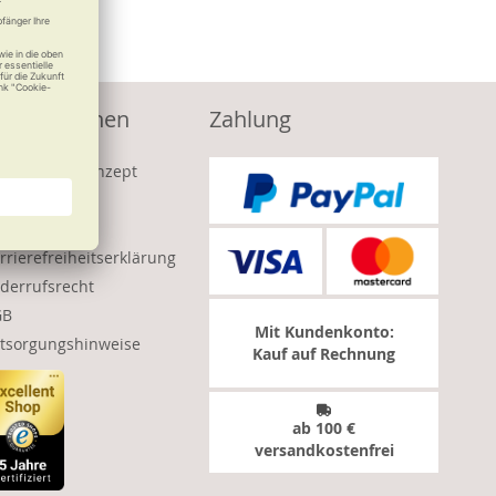
nformationen
Zahlung
s Sanivita Konzept
pressum
tenschutz
rrierefreiheitserklärung
derrufsrecht
GB
Mit Kundenkonto:
tsorgungshinweise
Kauf auf Rechnung
ab 100 €
versandkostenfrei