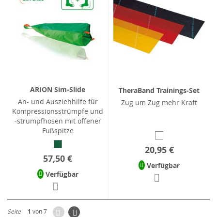
ARION Sim-Slide
TheraBand Trainings-Set
An- und Ausziehhilfe für
Zug um Zug mehr Kraft
Kompressionsstrümpfe und
-strumpfhosen mit offener
Fußspitze
20,95 €
57,50 €
Verfügbar
Verfügbar
Zurück
Seite
Weiter
Seite
1
von 7