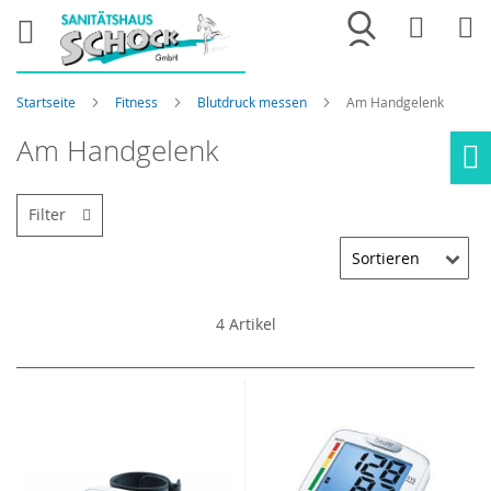
Merkliste
War
Startseite
Fitness
Blutdruck messen
Am Handgelenk
Am Handgelenk
Ho
Filter
4
Artikel