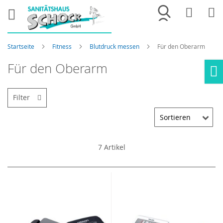
Merkliste
War
Startseite
Fitness
Blutdruck messen
Für den Oberarm
Für den Oberarm
Ho
Filter
7
Artikel