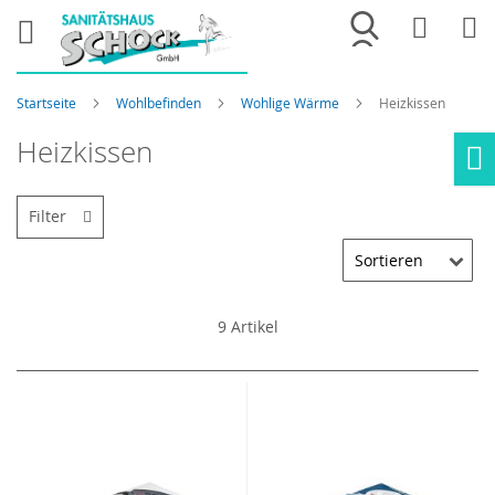
Merkliste
War
Startseite
Wohlbefinden
Wohlige Wärme
Heizkissen
Heizkissen
Ho
Filter
9
Artikel