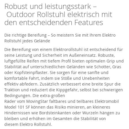
Robust u
nd leistungsstark –
Outdoor Rollstuhl
elektris
ch mit
den entscheidenden Features
Die richtige Bereifung – So meistern Sie mit Ihrem
Elektro
Rollstuhl
jedes Gelände
Die Bereifung
von einem Elektrorollstuhl
ist entscheidend für
seine Leistung und Sicherheit im Außeneinsatz. Robuste,
luftgefüllte Reifen mit tiefem Profil bieten optimalen Grip und
Stabilität auf unterschiedlichen Geländen wie Schotter, Gras
oder Kopfsteinpflaster. Sie sorgen für eine sanfte und
komfortable Fahrt, indem sie Stöße und Unebenheiten
effektiv abfedern. Zusätzlich verbessert eine breite Spur die
Traktion und reduziert die Kippgefahr, selbst bei schwierigen
Bedingungen.
Die extra-großen
Räder
vom
MovingStar
faltbares
und teilbares Elektromobil
Model 101 SF
können das Risiko
minieren
,
an kleineres
Hinder
nissen
wie Bordsteinkanten oder Wurzeln hängen zu
bleiben und erhöhen im Gesamten die Stabilit
ät von
diesem
Elektro Rollstuhl
.