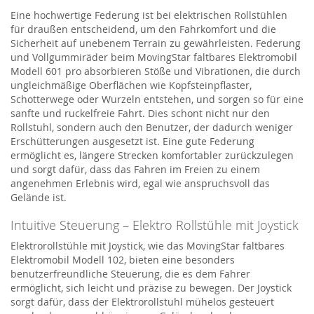
Eine hochwertige Federung ist bei elektrischen Rollstühlen
für draußen entscheidend, um den Fahrkomfort und die
Sicherheit auf unebenem Terrain zu gewährleisten.
Federung
und Vollgummiräder beim
MovingStar
faltbares Elektromobil
Modell 601
pro
absorbier
en
Stöße und Vibrationen, die durch
ungleichmäßige Oberflächen wie Kopfsteinpflaster,
Schotterwege oder Wurzeln entstehen, und sorg
en
so für eine
sanfte und ruckelfreie Fahrt. Dies schont nicht nur den
Rollstuhl, sondern auch den Benutzer, der dadurch weniger
Erschütterungen ausgesetzt ist. Eine gute Federung
ermöglicht es, längere Strecken komfortabler zurückzulegen
und sorgt dafür, dass das Fahren im Freien zu einem
angenehmen Erlebnis wird, egal wie anspruchsvoll das
Gelände ist.
Intuitive Steuerung –
Elektro Rollstühle
mit Joystick
Elektrorollstühle mit Joystick, wie das
M
ovingStar
faltbares
Elektromobil Modell 102
, bieten eine besonders
benutzerfreundliche Steuerung, die es dem Fahrer
ermöglicht, sich leicht und präzise zu bewegen. Der Joystick
sorgt dafür, dass der Elektrorollstuhl mühelos gesteuert