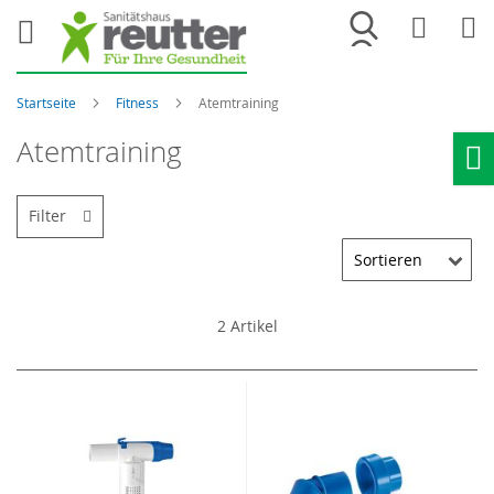
Merkliste
War
Startseite
Fitness
Atemtraining
Atemtraining
Ho
Filter
2
Artikel