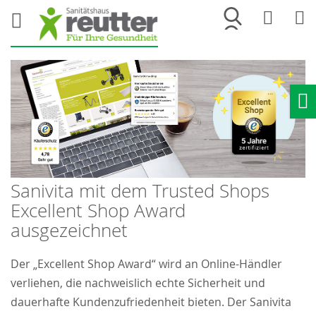
Merkliste
War
Ho
Sanivita mit dem Trusted Shops
Excellent Shop Award
ausgezeichnet
Der „Excellent Shop Award“ wird an Online-Händler
verliehen, die nachweislich echte Sicherheit und
dauerhafte Kundenzufriedenheit bieten. Der Sanivita