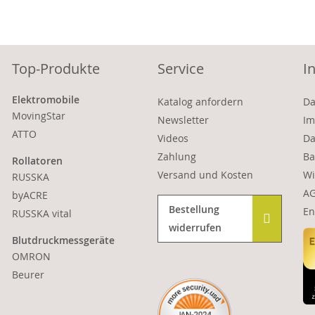
Top-Produkte
Service
I
Elektromobile
Katalog anfordern
Da
MovingStar
Newsletter
Im
ATTO
Videos
Da
Zahlung
Ba
Rollatoren
Versand und Kosten
Wi
RUSSKA
A
byACRE
Bestellung
En
RUSSKA vital
widerrufen
Blutdruckmessgeräte
OMRON
Beurer