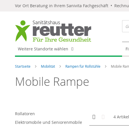
Vor Ort Beratung in Ihrem Sanivita Fachgeschäft • Rechn
Weitere Standorte wählen
F
Startseite
Mobilität
Rampen für Rollstühle
Mobile Ra
Mobile Rampe
Rollatoren
Anzeigen
Kachelansicht
Liste
4
Artike
als
Elektromobile und Seniorenmobile