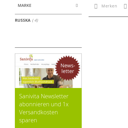
MARKE
Merken
Artikel
RUSSKA
4
Sanivita Newsletter
abonnieren und 1x
Versandkosten
sparen