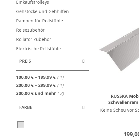
Einkaufstrolleys
Gehstöcke und Gehhilfen
Rampen für Rollstühle
Reisezubehör
Rollator Zubehör
Elektrische Rollstühle
PREIS
Artikel
100,00 €
–
199,99 €
1
Artikel
200,00 €
–
299,99 €
1
Artikel
300,00 €
und mehr
2
RUSSKA Mobil
Schwellenramp
FARBE
Keine Scheu vor S
199,0