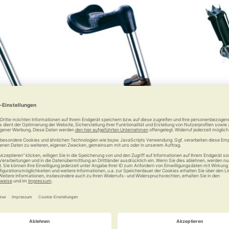
kschlaufe
RUSSKA Stockhalter
RUSS
So bleibt Ihr Stock am Tisch
stehen
 €
4,95 €