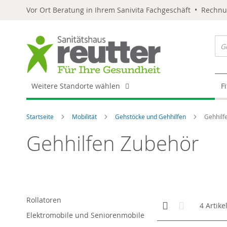
Vor Ort Beratung in Ihrem Sanivita Fachgeschäft • Rechn
Weitere Standorte wählen
F
Startseite
Mobilität
Gehstöcke und Gehhilfen
Gehhilf
Gehhilfen Zubehör
Rollatoren
Anzeigen
Kachelansicht
Liste
4
Artike
als
Elektromobile und Seniorenmobile