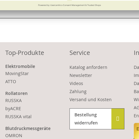
Vergleichen
Merken
Vergleichen
Merke
Top-Produkte
Service
I
Elektromobile
Katalog anfordern
Da
MovingStar
Newsletter
Im
ATTO
Videos
Da
Zahlung
Ba
Rollatoren
Versand und Kosten
Wi
RUSSKA
A
byACRE
Bestellung
En
RUSSKA vital
widerrufen
Blutdruckmessgeräte
OMRON