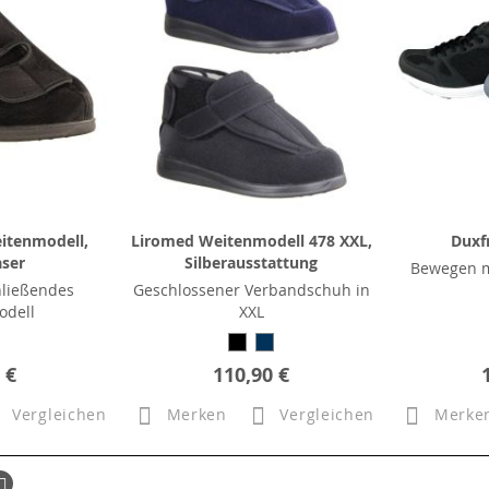
itenmodell,
Liromed Weitenmodell 478 XXL,
Duxf
aser
Silberausstattung
Bewegen m
ließendes
Geschlossener Verbandschuh in
odell
XXL
 €
110,90 €
Vergleichen
Merken
Vergleichen
Merke
ück
Seite
Weiter