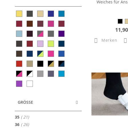
Weiches für Ans
11,90
Merken
GRÖSSE
Artikel
35
21
Artikel
36
26