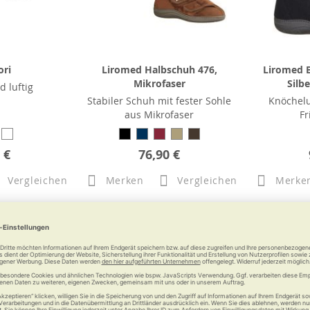
ori
Liromed Halbschuh 476,
Liromed 
Mikrofaser
Silb
 luftig
Stabiler Schuh mit fester Sohle
Knöchel
aus Mikrofaser
Fr
 €
76,90 €
Vergleichen
Merken
Vergleichen
Merke