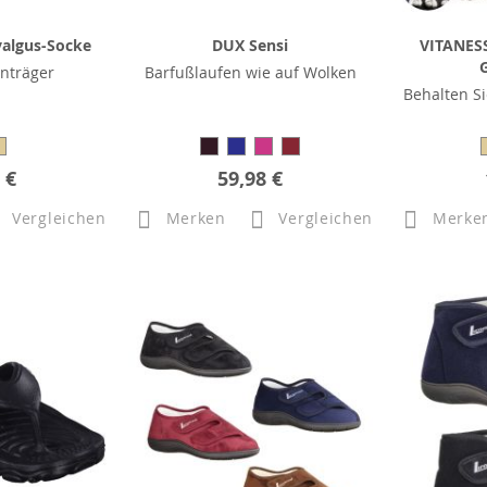
valgus-Socke
DUX Sensi
VITANES
nträger
Barfußlaufen wie auf Wolken
Behalten S
 €
59,98 €
Vergleichen
Merken
Vergleichen
Merke