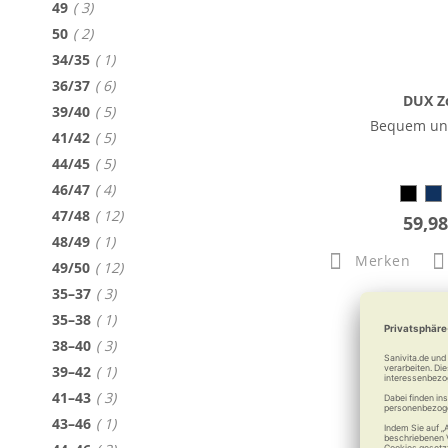
Artikel
49
3
Artikel
50
2
Artikel
34/35
1
Artikel
36/37
6
DUX Z
Artikel
39/40
5
Bequem und
Artikel
41/42
5
Artikel
44/45
5
Artikel
46/47
4
Artikel
47/48
12
59,98
Artikel
48/49
1
Merken
Artikel
49/50
12
Artikel
35–37
3
Artikel
35–38
1
Artikel
38–40
3
Artikel
39–42
1
Artikel
41–43
3
Artikel
43–46
1