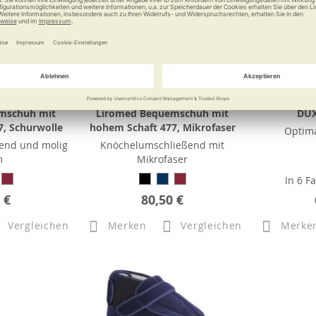
mschuh mit
Liromed Bequemschuh mit
DUX
, Schurwolle
hohem Schaft 477, Mikrofaser
Optima
end und molig
Knöchelumschließend mit
m
Mikrofaser
In 6 F
 €
80,50 €
Vergleichen
Merken
Vergleichen
Merke