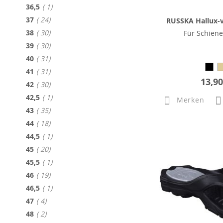
Artikel
36,5
1
Artikel
37
24
RUSSKA Hallux-
Artikel
38
30
Für Schiene
Artikel
39
30
Artikel
40
31
Artikel
41
31
13,90
Artikel
42
30
Artikel
42,5
1
Merken
Artikel
43
35
Artikel
44
18
Artikel
44,5
1
Artikel
45
20
Artikel
45,5
1
Artikel
46
19
Artikel
46,5
1
Artikel
47
4
Artikel
48
2