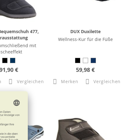
Bequemschuh 477,
DUX Duxilette
erausstattung
Wellness-Kur für die Füße
umschließend mit
ischeeffekt
91,90 €
59,98 €
n
Vergleichen
Merken
Vergleichen