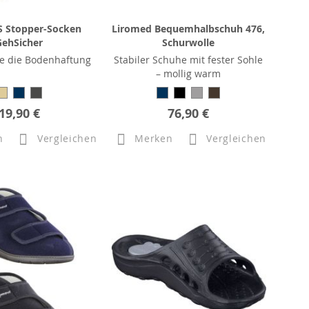
S Stopper-Socken
Liromed Bequemhalbschuh 476,
GehSicher
Schurwolle
ie die Bodenhaftung
Stabiler Schuhe mit fester Sohle
– mollig warm
19,90 €
76,90 €
n
Vergleichen
Merken
Vergleichen