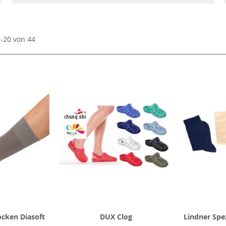
1
-
20
von
44
ocken Diasoft
DUX Clog
Lindner Spez