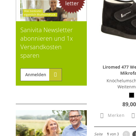
Sanivita Newsletter
abonnieren und 1x
Versandkosten
sparen
Liromed 477 We
Mikrof
Anmelden
Knöchelumsch
Weitenm
89,00
Merken
Zur
Seite
1
von 3