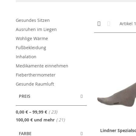
Gesundes Sitzen
Anzeigen
Kachelansicht
Liste
Artikel
als
Ausruhen im Liegen
Wohlige Wärme
Fußbekleidung
Inhalation
Medikamente einnehmen
Fieberthermometer
Gesunde Raumluft
PREIS
Artikel
0,00 €
–
99,99 €
23
Artikel
100,00 €
und mehr
21
Lindner Spezials
FARBE