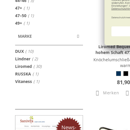
Artikel
44–46
3
Artikel
47+
1
Artikel
47–50
1
Artikel
49+
1
MARKE
Liromed Beque
Artikel
DUX
10
hohem Schaft 477
Artikel
Lindner
2
Knöchelumschließ
war
Artikel
Liromed
30
Artikel
RUSSKA
1
Artikel
Vitaness
1
81,90
Merken