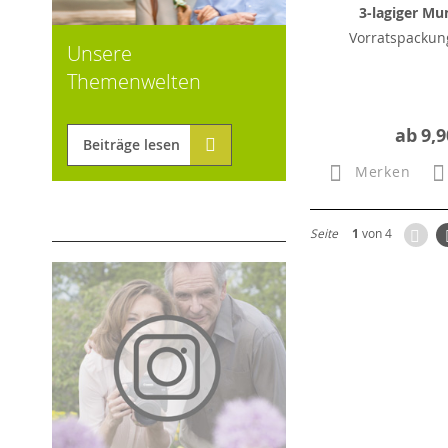
3-lagiger Mu
Vorratspackung
Unsere
Themenwelten
ab
9,9
Beiträge lesen
Merken
Zur
Seite
1
von 4