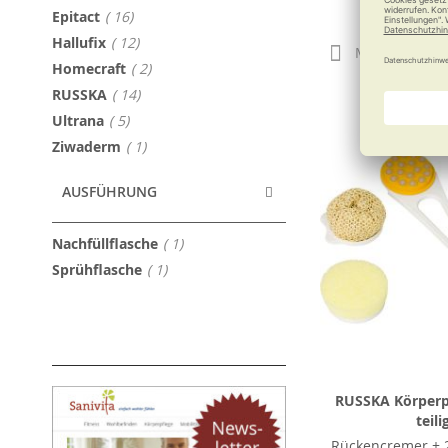
79,90
Artikel
Epitact
16
Artikel
Hallufix
12
Merken
Artikel
Homecraft
2
Artikel
RUSSKA
14
Artikel
Ultrana
5
Artikel
Ziwaderm
1
AUSFÜHRUNG
Artikel
Nachfüllflasche
1
Artikel
Sprühflasche
1
RUSSKA Körperpf
teili
Rückencremer + 2