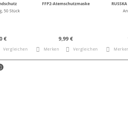
ndschutz
FFP2-Atemschutzmaske
RUSSKA 
, 50 Stück
An
0 €
9,99 €
Vergleichen
Merken
Vergleichen
Merke
ück
Seite
Weiter