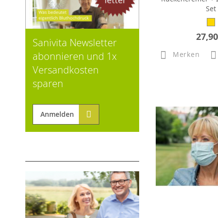
Set
27,90
Sanivita Newsletter
abonnieren und 1x
Merken
Versandkosten
sparen
Anmelden