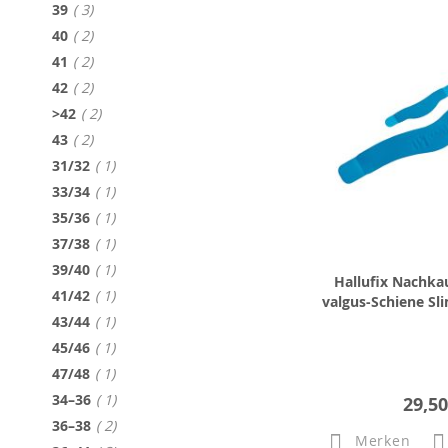
Artikel
39
3
Artikel
40
2
Artikel
41
2
Artikel
42
2
Artikel
>42
2
Artikel
43
2
Artikel
31/32
1
Artikel
33/34
1
Artikel
35/36
1
Artikel
37/38
1
Artikel
39/40
1
Hallufix Nachkau
Artikel
41/42
1
valgus-Schiene Sl
Artikel
43/44
1
Artikel
45/46
1
Artikel
47/48
1
Artikel
34–36
1
29,50
Artikel
36–38
2
Merken