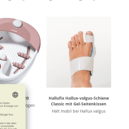
r Fußbad FB 20
Hallufix Hallux-valgus-Schiene
Classic mit Gel-Seitenkissen
s Ihre Füße mögen
Hält mobil bei Hallux valgus