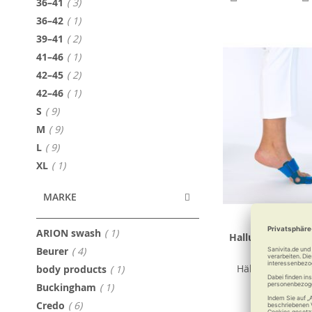
Artikel
36–41
3
Artikel
36–42
1
Artikel
39–41
2
Artikel
41–46
1
Artikel
42–45
2
Artikel
42–46
1
Artikel
S
9
Artikel
M
9
Artikel
L
9
Artikel
XL
1
MARKE
Artikel
ARION swash
1
Hallufix Hallux-v
Artikel
Beurer
4
Slim Comfo
Artikel
Hält mobil bei H
body products
1
Artikel
Buckingham
1
Artikel
Credo
6