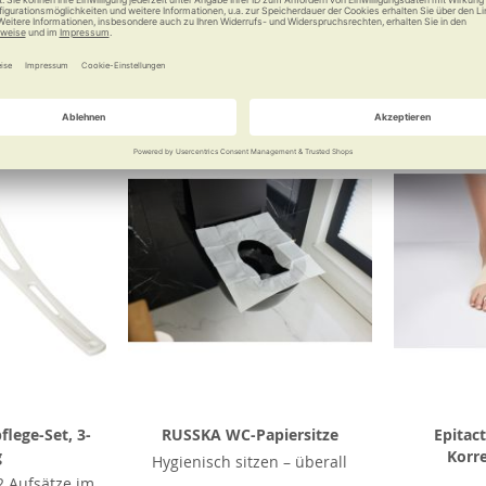
 €
18,90 €
Vergleichen
Merken
Vergleichen
Merke
lege-Set, 3-
RUSSKA WC-Papiersitze
Epitac
g
Korr
Hygienisch sitzen – überall
 Aufsätze im