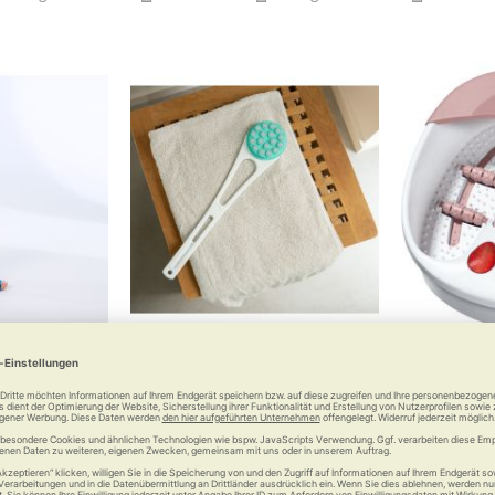
algus-Schiene
RUSSKA Rückencremer
Beure
rt 2.0
Wohltat für die Haut
Kann, wa
allux valgus