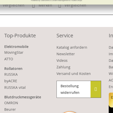
Vergleichen
Merken
Vergleichen
Top-Produkte
Service
I
Elektromobile
Katalog anfordern
Da
MovingStar
Newsletter
Im
ATTO
Videos
Da
Zahlung
Ba
Rollatoren
Versand und Kosten
Wi
RUSSKA
A
byACRE
Bestellung
En
RUSSKA vital
widerrufen
Blutdruckmessgeräte
OMRON
Beurer