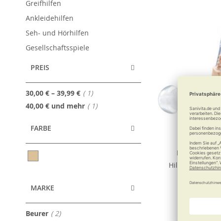
Greifhilfen
Ankleidehilfen
Seh- und Hörhilfen
Gesellschaftsspiele
PREIS
Artikel
30,00 €
–
39,99 €
1
Artikel
40,00 €
und mehr
1
FARBE
Beurer Hörhi
Hilft den Lausc
Sprün
MARKE
32,99
Artikel
Beurer
2