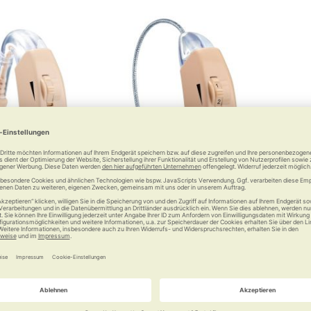
lfe HA 20
Beurer Hörhilfe HA 50
hern auf die
Ihre Ohren werden Augen
ge
machen
 €
42,99 €