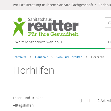
Vor Ort Beratung in Ihrem Sanivita Fachgeschäft • Rechn
Weitere Standorte wählen
F
Startseite
Haushalt
Seh- und Hörhilfen
Hörhilfen
Hörhilfen
Essen und Trinken
Anzeigen
Kachelansicht
Liste
2
Artike
als
Alltagshilfen