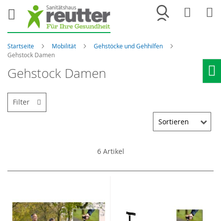
Merkliste
War
Startseite
Mobilität
Gehstöcke und Gehhilfen
Gehstock Damen
Gehstock Damen
Ho
Filter
6
Artikel