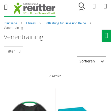
Merkliste
War
Startseite
Fitness
Entlastung für Füße und Beine
Venentraining
Venentraining
Ho
Filter
7
Artikel