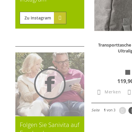
Zu Instagram
Transporttasch
Ultrali
119,9
Merken
Zur
Seite
1
von 3
Folgen Sie Sanivita auf