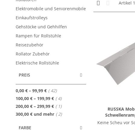
Anzeigen
Kachelansicht
Liste
Artikel
als
Elektromobile und Seniorenmobile
Einkaufstrolleys
Gehstöcke und Gehhilfen
Rampen für Rollstühle
Reisezubehör
Rollator Zubehör
Elektrische Rollstühle
PREIS
Artikel
0,00 €
–
99,99 €
42
Artikel
100,00 €
–
199,99 €
4
Artikel
200,00 €
–
299,99 €
1
RUSSKA Mobil
Artikel
300,00 €
und mehr
2
Schwellenramp
Keine Scheu vor S
FARBE