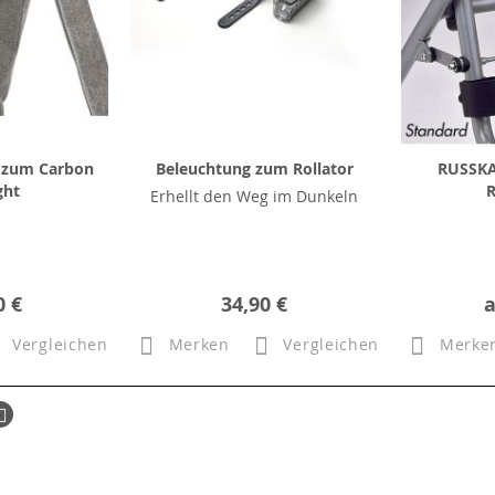
e zum Carbon
Beleuchtung zum Rollator
RUSSKA
ght
R
Erhellt den Weg im Dunkeln
0 €
34,90 €
Vergleichen
Merken
Vergleichen
Merke
ück
Seite
Weiter