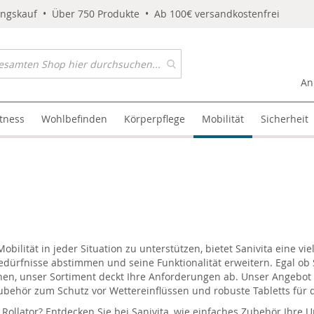
ungskauf • Über 750 Produkte • Ab 100€ versandkostenfrei
An
itness
Wohlbefinden
Körperpflege
Mobilität
Sicherheit
ilität in jeder Situation zu unterstützen, bietet Sanivita eine vie
edürfnisse abstimmen und seine Funktionalität erweitern. Egal ob 
en, unser Sortiment deckt Ihre Anforderungen ab. Unser Angebot
ubehör zum Schutz vor Wettereinflüssen und robuste Tabletts für 
Rollator? Entdecken Sie bei Sanivita, wie einfaches Zubehör Ihre