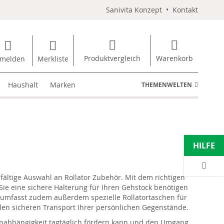
Sanivita Konzept
•
Kontakt
Produktvergleich
Warenkorb
melden
Merkliste
Haushalt
Marken
THEMENWELTEN
HILFE
lfältige Auswahl an Rollator Zubehör. Mit dem richtigen
Sie eine sichere Halterung für Ihren Gehstock benötigen
 umfasst zudem außerdem spezielle Rollatortaschen für
den sicheren Transport Ihrer persönlichen Gegenstände.
 Unabhängigkeit tagtäglich fördern kann und den Umgang