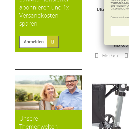
abonnieren und 1x
Ultrana Ultra-Cl
Versandkosten
sparen
Anmelden
ab
8,9
Merken
Unsere
Themenwelten