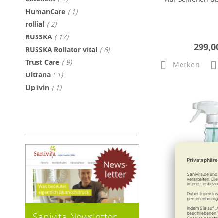
Artikel
HumanCare
1
Artikel
rollial
2
Artikel
RUSSKA
17
299,0
Artikel
RUSSKA Rollator vital
6
Artikel
Trust Care
9
Merken
Artikel
Ultrana
1
Artikel
Uplivin
1
Sanivita Newsletter