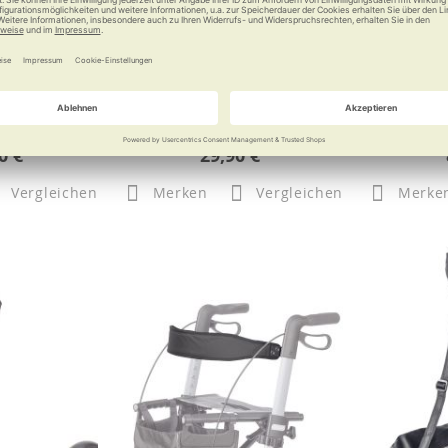
ean Reiniger
Devisys Gleitschutz
rolli
Dem Glatteis die Krallen zeigen
Elegante
0 €
29,90 €
Vergleichen
Merken
Vergleichen
Merke