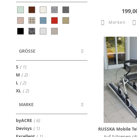
199,0
Merken
GRÖSSE
Artikel
S
1
Artikel
M
2
Artikel
L
2
Artikel
XL
2
MARKE
Artikel
byACRE
6
Artikel
Devisys
1
RUSSKA Mobile T
Artikel
Excellent
1
Auf Schienen üb