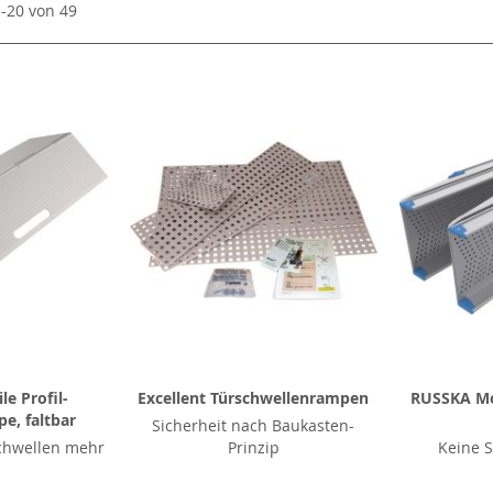
1
-
20
von
49
e Profil-
Excellent Türschwellenrampen
RUSSKA Mo
e, faltbar
Sicherheit nach Baukasten-
chwellen mehr
Prinzip
Keine S