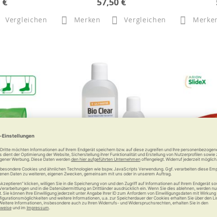
 €
57,50 €
Vergleichen
Merken
Vergleichen
Merke
sy-Off
Ultrana Bio Clear
AR
fe für
Verlängerun
rümpfe und -
Au