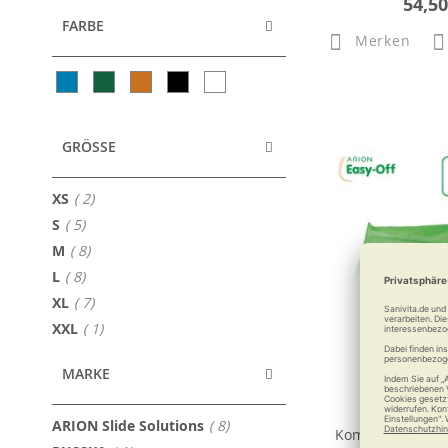
54,50
FARBE
Merken
GRÖSSE
Artikel
XS
2
Artikel
S
5
Artikel
M
8
Artikel
L
8
Artikel
XL
7
Artikel
XXL
1
MARKE
ARION Ea
Ausziehhil
Artikel
ARION Slide Solutions
8
Kompressionsst