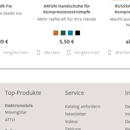
ft-Fix
ARION Handschuhe für
RUSSKA 
Kompressionsstrümpfe
Kompre
ck bleibt nix
Mehr Haftkraft für Ihre Hände
Macht aus
N
39 €
5,50 €
a
Vergleichen
Merken
Vergleichen
Merke
Top-Produkte
Service
I
Elektromobile
Katalog anfordern
Da
MovingStar
Newsletter
Im
ATTO
Videos
Da
Zahlung
Ba