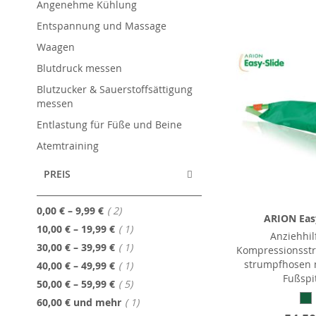
Angenehme Kühlung
Entspannung und Massage
Waagen
Blutdruck messen
Blutzucker & Sauerstoffsättigung
messen
Entlastung für Füße und Beine
Atemtraining
PREIS
Artikel
0,00 €
–
9,99 €
2
ARION Easy
Artikel
10,00 €
–
19,99 €
1
Anziehhil
Artikel
30,00 €
–
39,99 €
1
Kompressionsst
strumpfhosen m
Artikel
40,00 €
–
49,99 €
1
Fußspi
Artikel
50,00 €
–
59,99 €
5
Artikel
60,00 €
und mehr
1