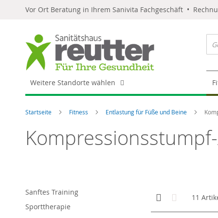
Vor Ort Beratung in Ihrem Sanivita Fachgeschäft • Rechn
Weitere Standorte wählen
F
Startseite
Fitness
Entlastung für Füße und Beine
Komp
Kompressionsstumpf-
Sanftes Training
Anzeigen
Kachelansicht
Liste
11
Artik
als
Sporttherapie