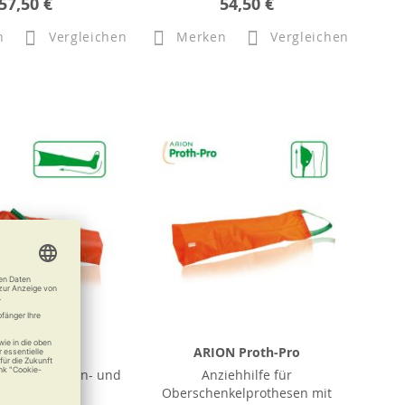
57,50 €
54,50 €
n
Vergleichen
Merken
Vergleichen
ION SlideX
ARION Proth-Pro
g für Arion An- und
Anziehhilfe für
sziehhilfen
Oberschenkelprothesen mit