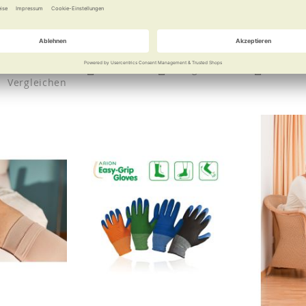
 offener und
 Fußspitze
ab
3,50 €
 €
Merken
Vergleichen
Merke
Vergleichen