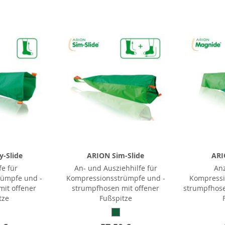
-Slide
ARION Sim-Slide
ARI
fe für
An- und Ausziehhilfe für
Anz
rümpfe und -
Kompressionsstrümpfe und -
Kompressi
it offener
strumpfhosen mit offener
strumpfhose
tze
Fußspitze