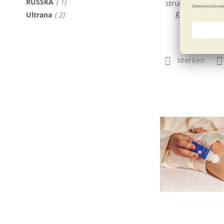
Artikel
RUSSKA
1
strumpfhosen mit
geschlossener
Artikel
Ultrana
2
52,50
Merken