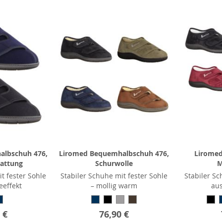
albschuh 476,
Liromed Bequemhalbschuh 476,
Liromed
tattung
Schurwolle
M
t fester Sohle
Stabiler Schuhe mit fester Sohle
Stabiler Sc
eeffekt
– mollig warm
aus
 €
76,90 €