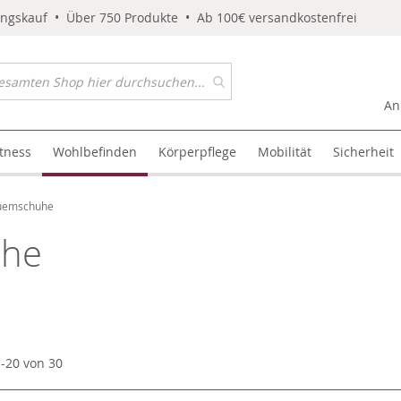
ungskauf • Über 750 Produkte • Ab 100€ versandkostenfrei
An
itness
Wohlbefinden
Körperpflege
Mobilität
Sicherheit
uemschuhe
uhe
1
-
20
von
30