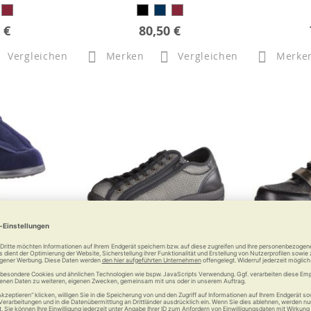
 €
80,50 €
Vergleichen
Merken
Vergleichen
Merke
dell 478 XXL,
Liromed 500 Damenmodell,
Liromed 