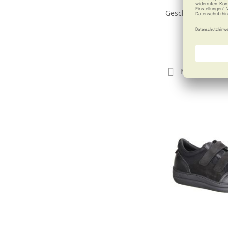
Silberauss
Geschlossener Ve
XXL
110,9
Merken