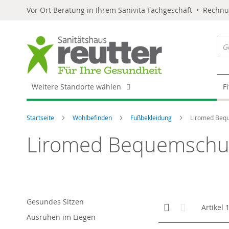
Vor Ort Beratung in Ihrem Sanivita Fachgeschäft • Rechn
Weitere Standorte wählen
F
Startseite
Wohlbefinden
Fußbekleidung
Liromed Beq
Liromed Bequemsch
Gesundes Sitzen
Anzeigen
Kachelansicht
Liste
Artikel
als
Ausruhen im Liegen