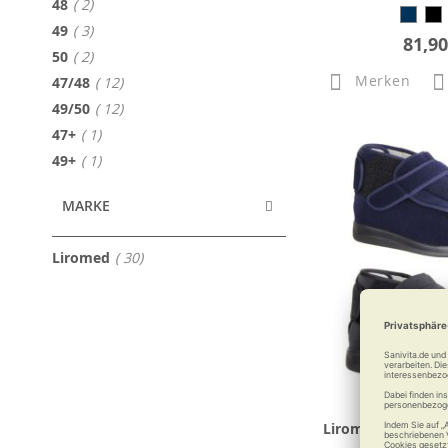
Artikel
48
2
Artikel
49
3
81,90
Artikel
50
2
Merken
Artikel
47/48
12
Artikel
49/50
12
Artikel
47+
1
Artikel
49+
1
MARKE
Artikel
Liromed
30
Liromed Weitenmo