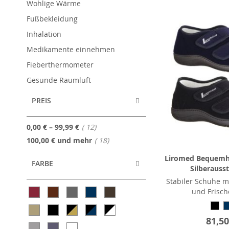
Wohlige Wärme
Fußbekleidung
Inhalation
Medikamente einnehmen
Fieberthermometer
Gesunde Raumluft
PREIS
Artikel
0,00 €
–
99,99 €
12
Artikel
100,00 €
und mehr
18
Liromed Bequemh
FARBE
Silberauss
Stabiler Schuhe mi
und Frisch
81,50