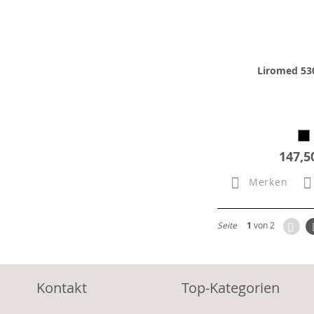
Liromed 530
147,5
Merken
Zur
Seite
1
von 2
Kontakt
Top-Kategorien