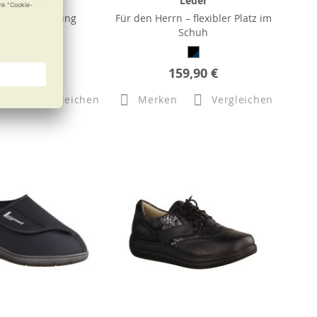
Leder
Leder
schuh mit Bling
Für den Herrn – flexibler Platz im
Schuh
b
150,00 €
159,90 €
n
Vergleichen
Merken
Vergleichen