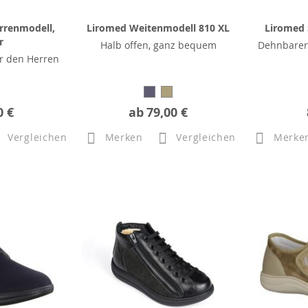
rrenmodell,
Liromed Weitenmodell 810 XL
Liromed 
r
Halb offen, ganz bequem
Dehnbarer
r den Herren
0 €
ab
79,00 €
Vergleichen
Merken
Vergleichen
Merke