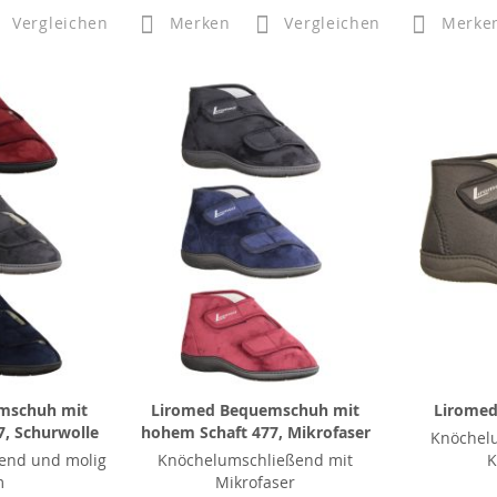
Vergleichen
Merken
Vergleichen
Merke
mschuh mit
Liromed Bequemschuh mit
Liromed
, Schurwolle
hohem Schaft 477, Mikrofaser
Knöchel
end und molig
Knöchelumschließend mit
K
m
Mikrofaser