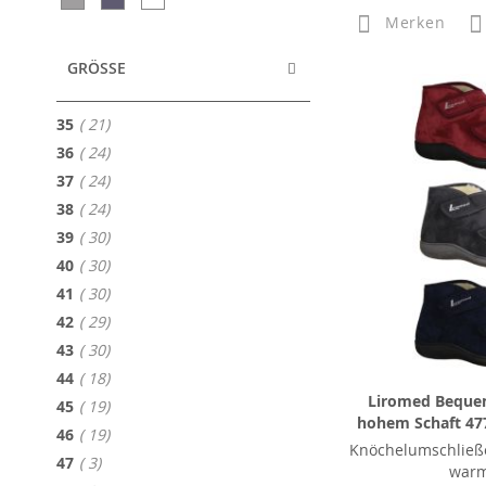
Merken
GRÖSSE
Artikel
35
21
Artikel
36
24
Artikel
37
24
Artikel
38
24
Artikel
39
30
Artikel
40
30
Artikel
41
30
Artikel
42
29
Artikel
43
30
Artikel
44
18
Liromed Beque
Artikel
45
19
hohem Schaft 477
Artikel
46
19
Knöchelumschließ
Artikel
47
3
war