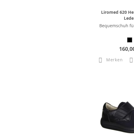
Liromed 620 He
Lede
Bequemschuh fü
160,0
Merken