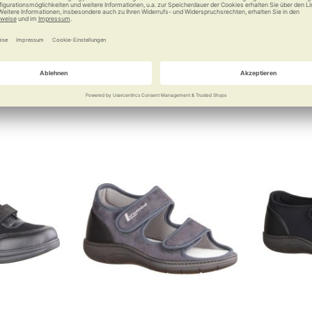
tattung
Leder
rbandschuh in
Für die Dame flexibler Platz im
Bequem
Schuh
0 €
ab
150,00 €
a
Vergleichen
Merken
Vergleichen
Merke