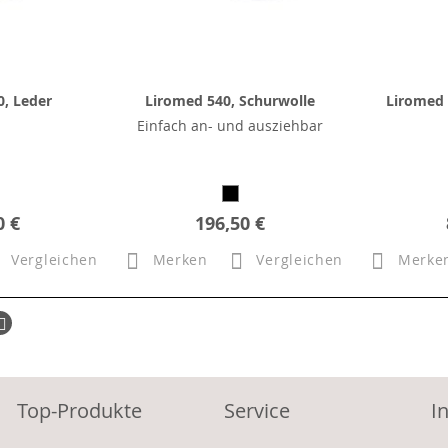
, Leder
Liromed 540, Schurwolle
Liromed 
Einfach an- und ausziehbar
0 €
196,50 €
Vergleichen
Merken
Vergleichen
Merke
ück
Seite
Weiter
Top-Produkte
Service
I