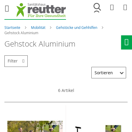
Merkliste
War
Startseite
Mobilität
Gehstöcke und Gehhilfen
Gehstock Aluminium
Gehstock Aluminium
Ho
Filter
6
Artikel