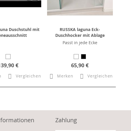
una Duschstuhl mit
RUSSKA laguna Eck-
eneausschnitt
Duschhocker mit Ablage
Passt in jede Ecke
139,90 €
65,90 €
n
Vergleichen
Merken
Vergleichen
nformationen
Zahlung