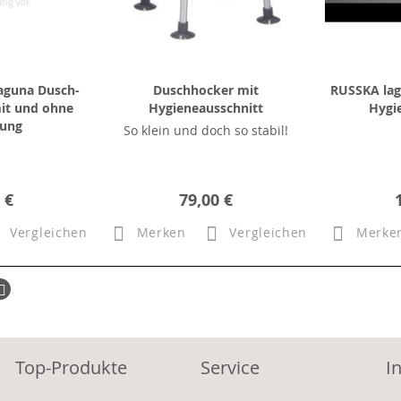
laguna Dusch-
Duschhocker mit
RUSSKA lag
mit und ohne
Hygieneausschnitt
Hygi
nung
So klein und doch so stabil!
 €
79,00 €
Vergleichen
Merken
Vergleichen
Merke
ück
Seite
Weiter
Top-Produkte
Service
I