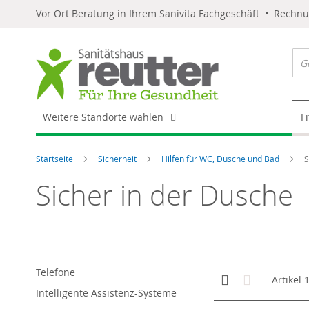
Vor Ort Beratung in Ihrem Sanivita Fachgeschäft • Rechn
Weitere Standorte wählen
F
Startseite
Sicherheit
Hilfen für WC, Dusche und Bad
S
Sicher in der Dusche
Telefone
Anzeigen
Kachelansicht
Liste
Artikel
als
Intelligente Assistenz-Systeme