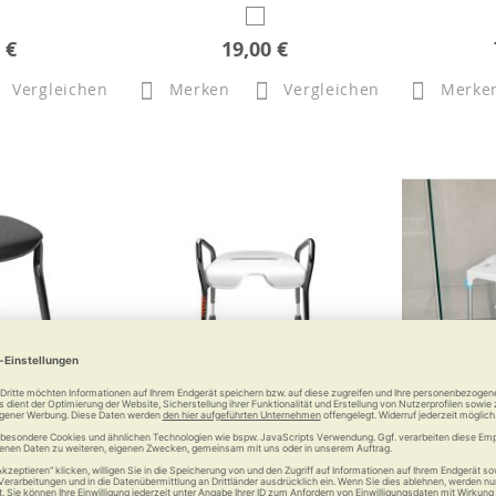
 €
19,00 €
Vergleichen
Merken
Vergleichen
Merke
et's Shower
Duschstuhl Let's Enjoy
RUSSKA l