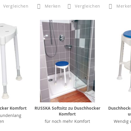
Vergleichen
Merken
Vergleichen
Merke
cker Komfort
RUSSKA Softsitz zu Duschhocker
Duschhocke
Komfort
u
tundenlang
en
für noch mehr Komfort
Wendig 