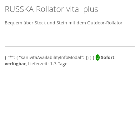
RUSSKA Rollator vital plus
Skip
to
the
Bequem über Stock und Stein mit dem Outdoor-Rollator
beginning
of
the
images
gallery
Sofort
verfügbar,
Lieferzeit: 1-3 Tage