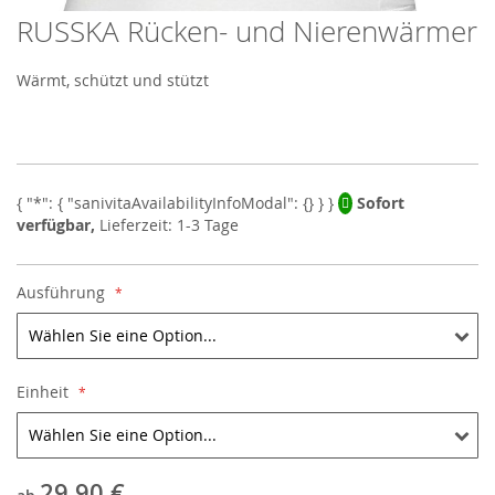
RUSSKA Rücken- und Nierenwärmer
Skip
to
the
Wärmt, schützt und stützt
beginning
of
the
images
gallery
Sofort
verfügbar,
Lieferzeit: 1-3 Tage
Ausführung
Einheit
29,90 €