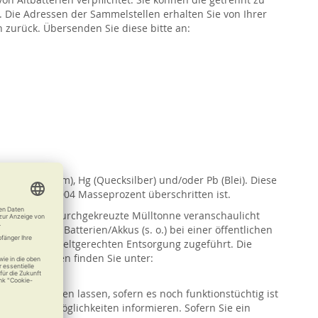
 Die Adressen der Sammelstellen erhalten Sie von Ihrer
 zurück. Übersenden Sie diese bitte an:
 Cd (Cadmium), Hg (Quecksilber) und/oder Pb (Blei). Diese
ei i. H. v. 0,004 Masseprozent überschritten ist.
ll durch die durchgekreuzte Mülltonne veranschaulicht
rbundenen Batterien/Akkus (s. o.) bei einer öffentlichen
nd einer umweltgerechten Entsorgung zugeführt. Die
nnahmestellen finden Sie unter:
ung zukommen lassen, sofern es noch funktionstüchtig ist
rwendungsmöglichkeiten informieren. Sofern Sie ein