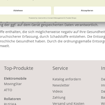
ben Art, Funktion und Güte erwerben, können Sie das Altgerät kost
äußere Abmessung größer als 25 cm ist. Bitte kontaktieren Sie uns
knahme ohne Neukauf eines Geräts von gleicher Art, Funktion und
eräts ablehnen, wenn aufgrund einer Verunreinigung des Altgerät
gung Ihrer Altgeräte diejenigen Altgeräte, die sich bereits in dem
g der ggf. auf dem Gerät gespeicherten Daten verantwortlich.
offe enthalten, die sich möglicherweise negativ auf Ihre Gesundh
uchsicherer Erfassung, durch Schadstoffe entstehen. Die Entsor
nschliche Gesundheit haben. Durch die ordnungsgemäße Entsorgu
Umwelt.
Top-Produkte
Service
I
Elektromobile
Katalog anfordern
Da
MovingStar
Newsletter
Im
ATTO
Videos
Da
Zahlung
Ba
Rollatoren
Versand und Kosten
Wi
RUSSKA