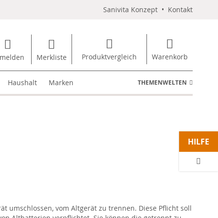
Sanivita Konzept
•
Kontakt
Produktvergleich
Warenkorb
melden
Merkliste
Haushalt
Marken
THEMENWELTEN
HILFE
t umschlossen, vom Altgerät zu trennen. Diese Pflicht soll
n Altbatterien verpflichtet. Sie können die getrennt zu