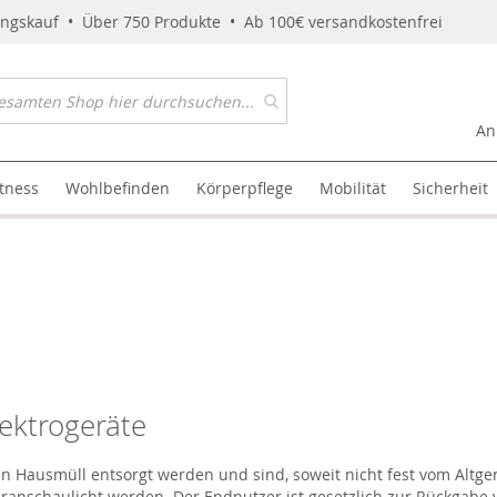
ungskauf • Über 750 Produkte • Ab 100€ versandkostenfrei
An
itness
Wohlbefinden
Körperpflege
Mobilität
Sicherheit
lektrogeräte
n Hausmüll entsorgt werden und sind, soweit nicht fest vom Altgerä
anschaulicht werden. Der Endnutzer ist gesetzlich zur Rückgabe vo