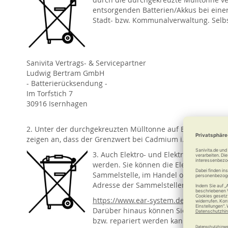
entsorgenden Batterien/Akkus bei einer
Stadt- bzw. Kommunalverwaltung. Selbst
Sanivita Vertrags- & Servicepartner
Ludwig Bertram GmbH
- Batterierücksendung -
Im Torfstich 7
30916 Isernhagen
2. Unter der durchgekreuzten Mülltonne auf Batterien/Akku
zeigen an, dass der Grenzwert bei Cadmium i. H. v. 0,002 Ma
3. Auch Elektro- und Elektronikaltgerä
werden. Sie können die Elektro- und El
Sammelstelle, im Handel oder beim He
Adresse der Sammelstellen erhalten Sie
https://www.ear-system.de/ear-verzeic
Darüber hinaus können Sie Ihr Altgerät
bzw. repariert werden kann, oder sich