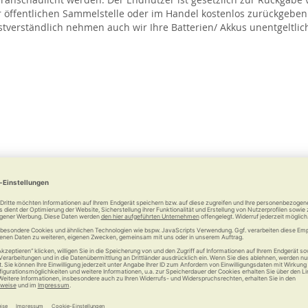
 öffentlichen Sammelstelle oder im Handel kostenlos zurückgeben.
verständlich nehmen auch wir Ihre Batterien/ Akkus unentgeltlich
s sowie Elektro-/Elektronikgeräten finden Sie ggf. die Abkürzungen
sseprozent, bei Quecksilber i. H. v. 0,0005 Masseprozent und bei Bl
te müssen getrennt vom Hausmüll entsorgt werden. Diese Pflicht so
ektronikaltgeräte nach Herausnahme der nicht fest mit dem Gerät ve
rsteller zurückgeben. Diese werden dort kostenlos angenommen u
 von Ihrer Stadt- bzw. Kommunalverwaltung. Eine Auflistung der A
hnis
 beispielsweise einer wohltätigen Organisation zur Wiederverwend
 bei Ihrer Stadt- bzw. Kommunalverwaltung nach anderen Wiederve