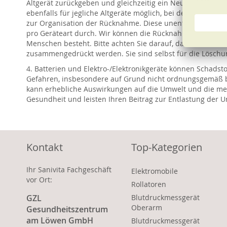
Altgerät zurückgeben und gleichzeitig ein Neugerät dersel
ebenfalls für jegliche Altgeräte möglich, bei denen keine 
zur Organisation der Rücknahme. Diese unentgeltliche Rüc
pro Geräteart durch. Wir können die Rücknahme eines Altg
Menschen besteht. Bitte achten Sie darauf, dass bei Entsor
zusammengedrückt werden. Sie sind selbst für die Löschun
4. Batterien und Elektro-/Elektronikgeräte können Schadst
Gefahren, insbesondere auf Grund nicht ordnungsgemäß br
kann erhebliche Auswirkungen auf die Umwelt und die me
Gesundheit und leisten Ihren Beitrag zur Entlastung der 
Kontakt
Top-Kategorien
Ihr Sanivita Fachgeschäft
Elektromobile
vor Ort:
Rollatoren
GZL
Blutdruckmessgerät
Oberarm
Gesundheitszentrum
am Löwen GmbH
Blutdruckmessgerät