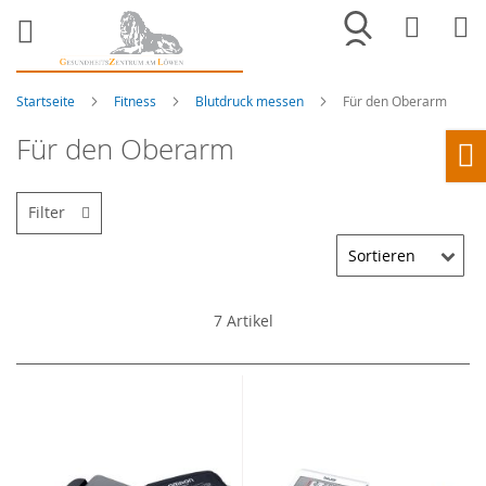
Merkliste
War
Startseite
Fitness
Blutdruck messen
Für den Oberarm
Für den Oberarm
Ho
Filter
7
Artikel