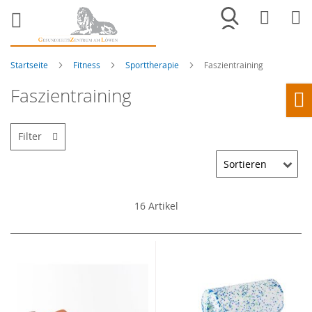
Merkliste
War
Startseite
Fitness
Sporttherapie
Faszientraining
Faszientraining
Ho
Filter
16
Artikel