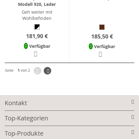
Modell 920, Leder
Geh weiter mit
Wohlbefinden
181,90 €
185,50 €
Verfügbar
Verfügbar
Zurück
Seite
Weiter
Seite
1
von 2
Kontakt
Top-Kategorien
Top-Produkte