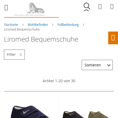
Merkliste
War
Startseite
Wohlbefinden
Fußbekleidung
Liromed Bequemschuhe
Liromed Bequemschuhe
Ho
Filter
Artikel
1
-
20
von
30