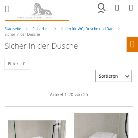
Merkliste
War
Startseite
Sicherheit
Hilfen für WC, Dusche und Bad
Sicher in der Dusche
Sicher in der Dusche
Ho
Filter
Artikel
1
-
20
von
25