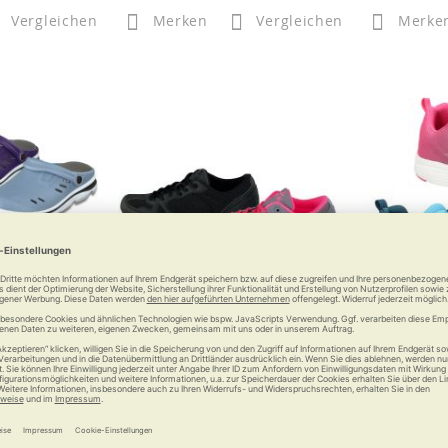
Vergleichen
Merken
Vergleichen
Merke
o Clog
Duxfree Savannah
Duxfree B
position
Bewegen macht wieder Spaß!
Sportfreu