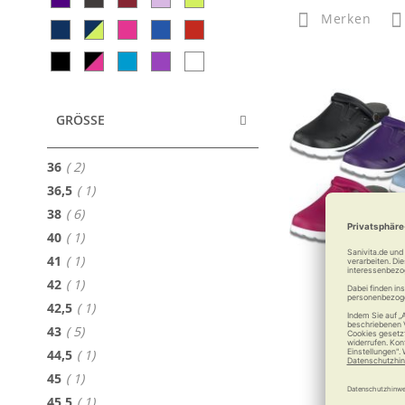
Merken
GRÖSSE
Artikel
36
2
Artikel
36,5
1
Artikel
38
6
Artikel
40
1
Artikel
41
1
Artikel
42
1
Artikel
42,5
1
Artikel
43
5
DUX Orth
Artikel
44,5
1
Optimale Fuß
Artikel
45
1
Artikel
45,5
1