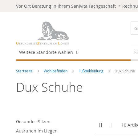
Vor Ort Beratung in Ihrem Sanivita Fachgeschäft • Rechn
Weitere Standorte wählen
F
Startseite
Wohlbefinden
Fußbekleidung
Dux Schuhe
Dux Schuhe
Gesundes Sitzen
Anzeigen
Kachelansicht
Liste
10
Artik
als
Ausruhen im Liegen