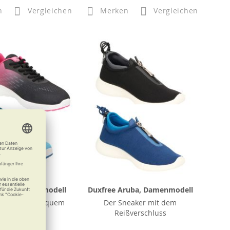
n
Vergleichen
Merken
Vergleichen
erlin, Damenmodell
Duxfree Aruba, Damenmodell
ndlich und bequem
Der Sneaker mit dem
Reißverschluss