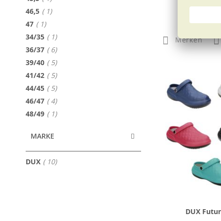
In 6 Farben e
Artikel
46,5
1
69,98
Artikel
47
1
Artikel
34/35
1
Merken
Artikel
36/37
6
Artikel
39/40
5
Artikel
41/42
5
Artikel
44/45
5
Artikel
46/47
4
Artikel
48/49
1
MARKE
Artikel
DUX
10
DUX Futur