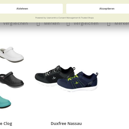
rhältlich
 €
139,98 €
Vergleichen
Merken
Vergleichen
Merke
e Clog
Duxfree Nassau