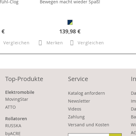
ühl-Clog
Bewegen macht wieder Spaß!
 €
139,98 €
Vergleichen
Merken
Vergleichen
Top-Produkte
Service
I
Elektromobile
Katalog anfordern
Da
MovingStar
Newsletter
Im
ATTO
Videos
Da
Zahlung
Ba
Rollatoren
Versand und Kosten
Wi
RUSSKA
A
byACRE