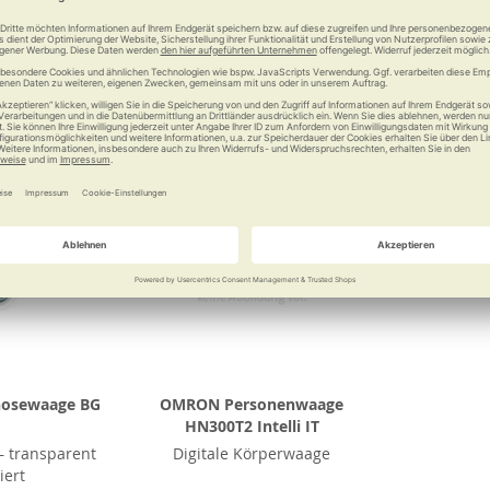
Vergleichen
Merken
Vergleichen
Merke
gnosewaage BG
OMRON Personenwaage
HN300T2 Intelli IT
– transparent
Digitale Körperwaage
iert