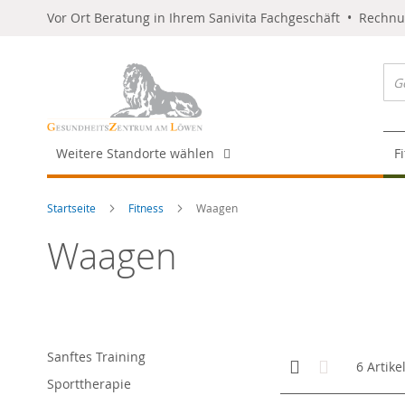
Vor Ort Beratung in Ihrem Sanivita Fachgeschäft • Rechn
Weitere Standorte wählen
F
Startseite
Fitness
Waagen
Waagen
Sanftes Training
Anzeigen
Kachelansicht
Liste
6
Artike
als
Sporttherapie