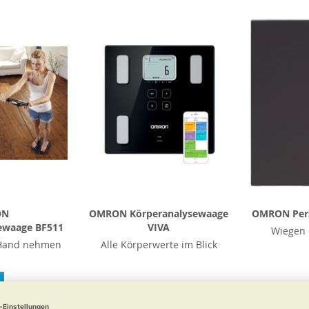
ON
OMRON Körperanalysewaage
OMRON Per
sewaage BF511
VIVA
Wiegen 
 Hand nehmen
Alle Körperwerte im Blick
5 €
155,95 €