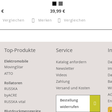
 €
39,99 €
Vergleichen
Merken
Vergleichen
Top-Produkte
Service
I
Elektromobile
Katalog anfordern
Da
MovingStar
Newsletter
Im
ATTO
Videos
Da
Zahlung
Ba
Rollatoren
Versand und Kosten
Wi
RUSSKA
A
byACRE
Bestellung
En
RUSSKA vital
widerrufen
Blutdruckmessgeräte