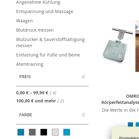
Angenehme Kühlung
Entspannung und Massage
Waagen
Blutdruck messen
Blutzucker & Sauerstoffsättigung
messen
Entlastung für Füße und Beine
Atemtraining
PREIS
Artikel
0,00 €
–
99,99 €
4
OMR
Artikel
100,00 €
und mehr
2
Körperfettanaly
Die Werte in die
FARBE
155,9