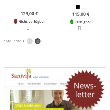
129,00 €
115,00 €
Nicht verfügbar
Verfügbar
Zurück
Seite
Weiter
Seite
1
von 3