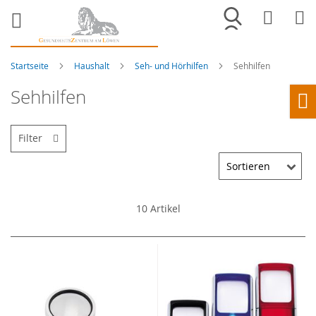
Merkliste
War
Startseite
Haushalt
Seh- und Hörhilfen
Sehhilfen
Sehhilfen
Ho
Filter
10
Artikel