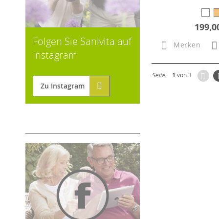
199,0
Folgen Sie Sanivita auf
Merken
Instagram
Zur
Seite
1
von 3
Zu Instagram