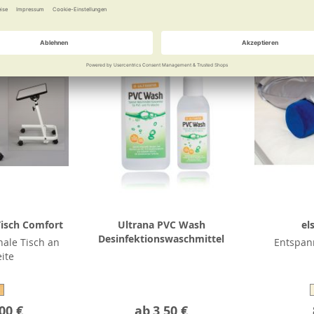
Tisch Comfort
Ultrana PVC Wash
el
Desinfektionswaschmittel
nale Tisch an
Entspann
eite
00 €
ab
3,50 €