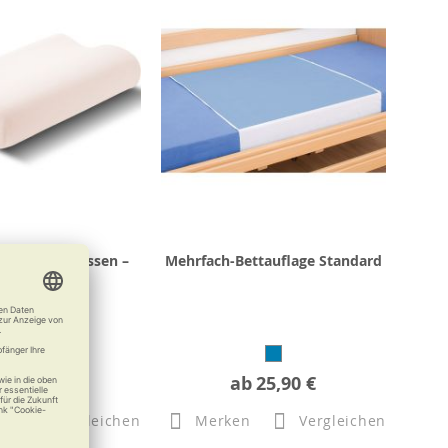
lsa Nackenkissen –
Mehrfach-Bettauflage Standard
r Klassiker
37,80 €
ab
25,90 €
n
Vergleichen
Merken
Vergleichen