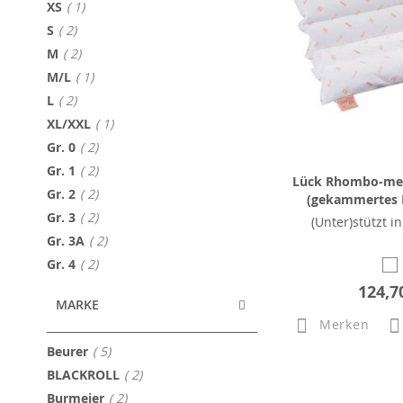
Artikel
XS
1
Artikel
S
2
Artikel
M
2
Artikel
M/L
1
Artikel
L
2
Artikel
XL/XXL
1
Artikel
Gr. 0
2
Artikel
Gr. 1
2
Lück Rhombo-med
Artikel
Gr. 2
2
(gekammertes 
Artikel
Gr. 3
2
(Unter)stützt i
Artikel
Gr. 3A
2
Artikel
Gr. 4
2
124,7
MARKE
Merken
Artikel
Beurer
5
Artikel
BLACKROLL
2
Artikel
Burmeier
2