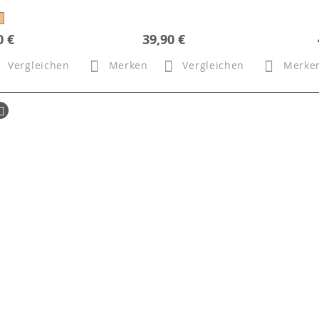
0 €
39,90 €
Vergleichen
Merken
Vergleichen
Merke
ück
Seite
Weiter