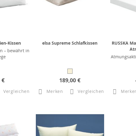
ien-Kissen
elsa Supreme Schlafkissen
RUSSKA Mat
At
n – bewährt in
ege
Atmungsakti
 €
189,00 €
Vergleichen
Merken
Vergleichen
Merke