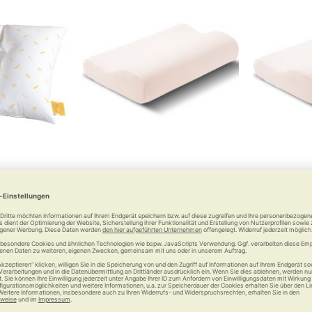
ll Komfort-
elsa Nackenkissen – Der
Bezug zu e
ßkissen)
Klassiker
De
cken und Po
Hygienisch waschbar bei 60 °C
6 €
ab
119,00 €
Vergleichen
Merken
Vergleichen
Merke