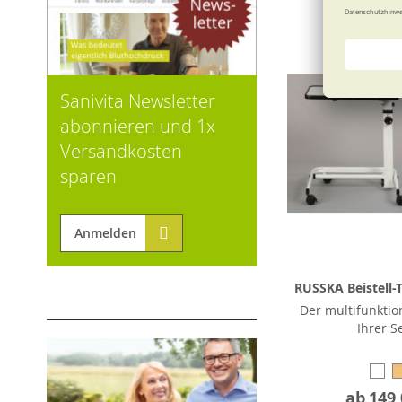
Sanivita Newsletter
abonnieren und 1x
Versandkosten
sparen
Anmelden
RUSSKA Beistell-
Der multifunktio
Ihrer S
ab
149,