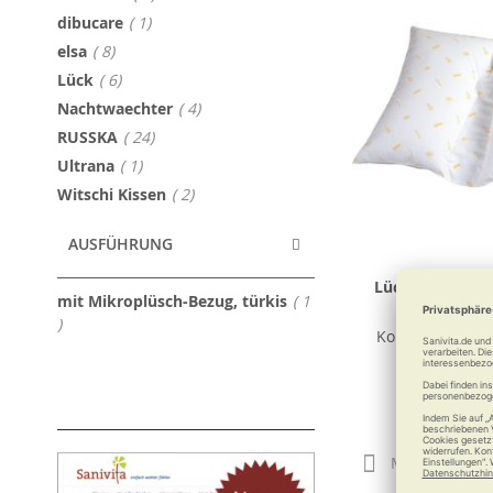
Artikel
dibucare
1
Artikel
elsa
8
Artikel
Lück
6
Artikel
Nachtwaechter
4
Artikel
RUSSKA
24
Artikel
Ultrana
1
Artikel
Witschi Kissen
2
AUSFÜHRUNG
Lück Rhombo-fi
mit Mikroplüsch-Bezug, türkis
1
Kissen (Gesä
Artikel
Komfort für Rü
118,7
Merken