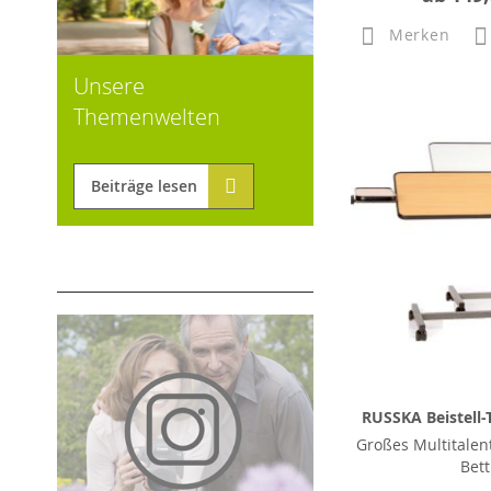
Merken
Unsere
Themenwelten
Beiträge lesen
RUSSKA Beistell-
Großes Multitalen
Bett